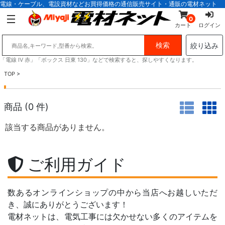
電線・ケーブル、電設資材などお買得価格の通信販売サイト・通販の電材ネット
0
カート
ログイン
絞り込み
「電線 IV 赤」「ボックス 日東 130」などで検索すると、探しやすくなります。
TOP
>
商品 (
0
件)
該当する商品がありません。
ご利用ガイド
数あるオンラインショップの中から当店へお越しいただ
き、誠にありがとうございます！
電材ネットは、電気工事には欠かせない多くのアイテムを