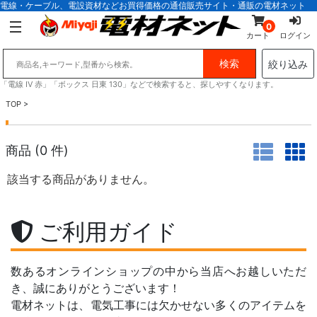
電線・ケーブル、電設資材などお買得価格の通信販売サイト・通販の電材ネット
0
カート
ログイン
絞り込み
「電線 IV 赤」「ボックス 日東 130」などで検索すると、探しやすくなります。
TOP
>
商品 (
0
件)
該当する商品がありません。
ご利用ガイド
数あるオンラインショップの中から当店へお越しいただ
き、誠にありがとうございます！
電材ネットは、電気工事には欠かせない多くのアイテムを