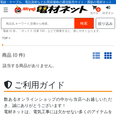
電線・ケーブル、電設資材などお買得価格の通信販売サイト・通販の電材ネット
0
カート
ログイン
絞り込み
「電線 IV 赤」「ボックス 日東 130」などで検索すると、探しやすくなります。
TOP
>
商品 (
0
件)
該当する商品がありません。
ご利用ガイド
数あるオンラインショップの中から当店へお越しいただ
き、誠にありがとうございます！
電材ネットは、電気工事には欠かせない多くのアイテムを