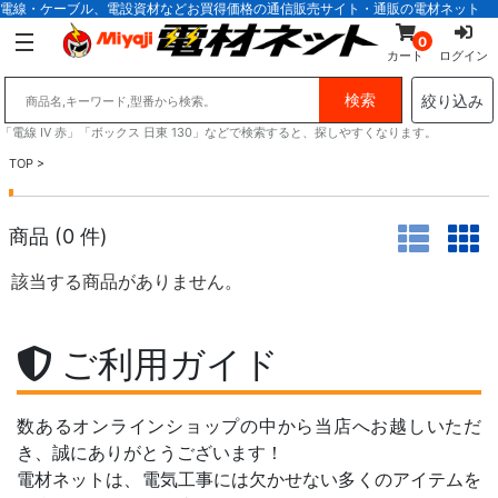
電線・ケーブル、電設資材などお買得価格の通信販売サイト・通販の電材ネット
0
カート
ログイン
絞り込み
「電線 IV 赤」「ボックス 日東 130」などで検索すると、探しやすくなります。
TOP
>
商品 (
0
件)
該当する商品がありません。
ご利用ガイド
数あるオンラインショップの中から当店へお越しいただ
き、誠にありがとうございます！
電材ネットは、電気工事には欠かせない多くのアイテムを