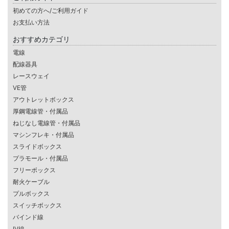
初めての方へ/ご利用ガイド
お支払い方法
おすすめカテゴリ
電線
配線器具
レースウェイ
VE管
アウトレットボックス
厚鋼電線管・付属品
ねじなし電線管・付属品
マシンフレキ・付属品
スライドボックス
プラモール・付属品
フリーボックス
耐火ケーブル
プルボックス
スイッチボックス
バインド線
IV線