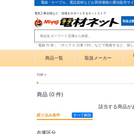
電線・ケーブル、電設資材などお買得価格の通信販売サイ
電気工事店様など、現場をサポートするネットストア
取扱点
「電線 IV 赤」「ボックス 日東 130」などで検索すると、
商品一覧
取扱メーカー
TOP
>
商品 (
0
件)
該当する商品が
絞り込み条件
すべて解除
在庫区分