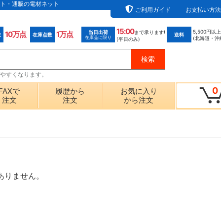
ト・通販の電材ネット
ご利用ガイド
お支払い方法
15:00
5,500円以
当日出荷
まで承ります!
10万点
1万点
数
在庫点数
送料
在庫品に限り
(北海道・沖
(平日のみ)
探しやすくなります。
0
FAXで
履歴から
お気に入り
注文
注文
から注文
ありません。