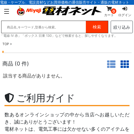
電線・ケーブル、電設資材などお買得価格の通信販売サイト・通販の電材ネット
0
カート
ログイン
絞り込み
「電線 IV 赤」「ボックス 日東 130」などで検索すると、探しやすくなります。
TOP
>
商品 (
0
件)
該当する商品がありません。
ご利用ガイド
数あるオンラインショップの中から当店へお越しいただ
き、誠にありがとうございます！
電材ネットは、電気工事には欠かせない多くのアイテムを