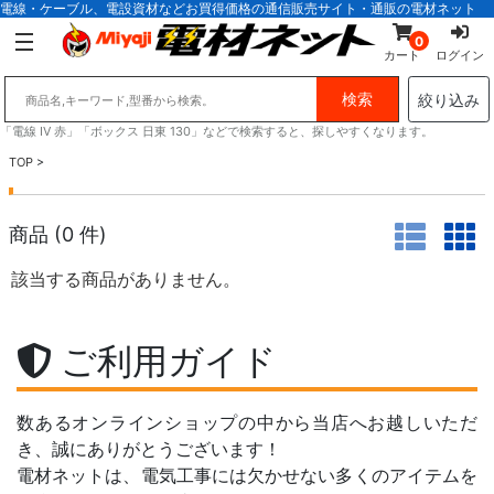
電線・ケーブル、電設資材などお買得価格の通信販売サイト・通販の電材ネット
0
カート
ログイン
絞り込み
「電線 IV 赤」「ボックス 日東 130」などで検索すると、探しやすくなります。
TOP
>
商品 (
0
件)
該当する商品がありません。
ご利用ガイド
数あるオンラインショップの中から当店へお越しいただ
き、誠にありがとうございます！
電材ネットは、電気工事には欠かせない多くのアイテムを