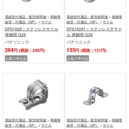
電線管付属品・配管材関連
>
厚鋼電
電線管付属品・配管材関連
>
厚鋼電
線管・付属品（GP）
>
サドル
線管・付属品（GP）
>
サドル
DFS1628｜ステンレスサドル
DFS16281｜ステンレス片サド
厚鋼用 G28
ル 厚鋼用 G28
パナソニック
パナソニック
264
133
円
(税抜：240円)
円
(税抜：121円)
お取り寄せ品
お取り寄せ品
電線管付属品・配管材関連
>
厚鋼電
電線管付属品・配管材関連
>
厚鋼電
線管・付属品（GP）
>
サドル
線管・付属品（GP）
>
サドル