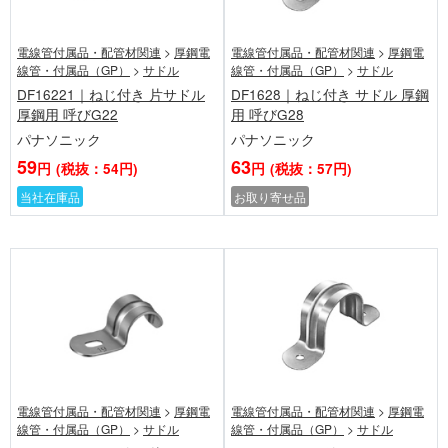
電線管付属品・配管材関連
>
厚鋼電
電線管付属品・配管材関連
>
厚鋼電
線管・付属品（GP）
>
サドル
線管・付属品（GP）
>
サドル
DF16221｜ねじ付き 片サドル
DF1628｜ねじ付き サドル 厚鋼
厚鋼用 呼びG22
用 呼びG28
パナソニック
パナソニック
59
63
円
(税抜：54円)
円
(税抜：57円)
当社在庫品
お取り寄せ品
電線管付属品・配管材関連
>
厚鋼電
電線管付属品・配管材関連
>
厚鋼電
線管・付属品（GP）
>
サドル
線管・付属品（GP）
>
サドル