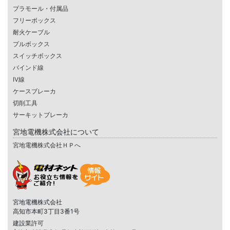
プラモール・付属品
フリーボックス
耐火ケーブル
プルボックス
スイッチボックス
バインド線
IV線
ケースブレーカ
切削工具
サーキットブレーカ
宮地電機株式会社について
宮地電機株式会社ＨＰへ
宮地電機株式会社
高知市本町3丁目3番1号
建設業許可