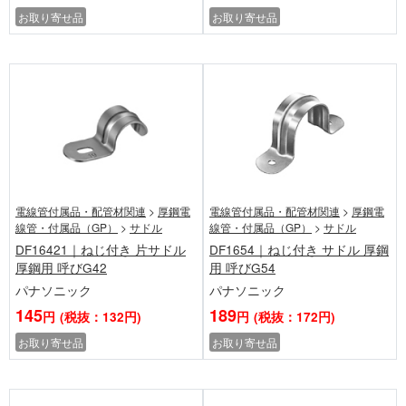
お取り寄せ品
お取り寄せ品
電線管付属品・配管材関連
>
厚鋼電
電線管付属品・配管材関連
>
厚鋼電
線管・付属品（GP）
>
サドル
線管・付属品（GP）
>
サドル
DF16421｜ねじ付き 片サドル
DF1654｜ねじ付き サドル 厚鋼
厚鋼用 呼びG42
用 呼びG54
パナソニック
パナソニック
145
189
円
(税抜：132円)
円
(税抜：172円)
お取り寄せ品
お取り寄せ品