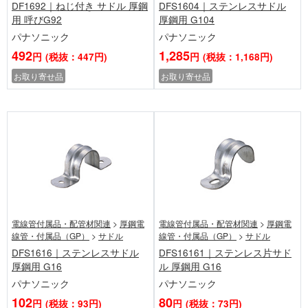
DF1692｜ねじ付き サドル 厚鋼
DFS1604｜ステンレスサドル
用 呼びG92
厚鋼用 G104
パナソニック
パナソニック
492
1,285
円
(税抜：447円)
円
(税抜：1,168円)
お取り寄せ品
お取り寄せ品
電線管付属品・配管材関連
>
厚鋼電
電線管付属品・配管材関連
>
厚鋼電
線管・付属品（GP）
>
サドル
線管・付属品（GP）
>
サドル
DFS1616｜ステンレスサドル
DFS16161｜ステンレス片サド
厚鋼用 G16
ル 厚鋼用 G16
パナソニック
パナソニック
102
80
円
(税抜：93円)
円
(税抜：73円)