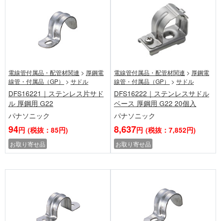
電線管付属品・配管材関連
>
厚鋼電
電線管付属品・配管材関連
>
厚鋼電
線管・付属品（GP）
>
サドル
線管・付属品（GP）
>
サドル
DFS16221｜ステンレス片サド
DFS16222｜ステンレスサドル
ル 厚鋼用 G22
ベース 厚鋼用 G22 20個入
パナソニック
パナソニック
94
8,637
円
(税抜：85円)
円
(税抜：7,852円)
お取り寄せ品
お取り寄せ品