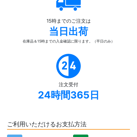
15時までのご注文は
当日出荷
在庫品＆15時までの入金確認
に限ります。（平日のみ）
注文受付
24時間365日
ご利用いただけるお支払方法