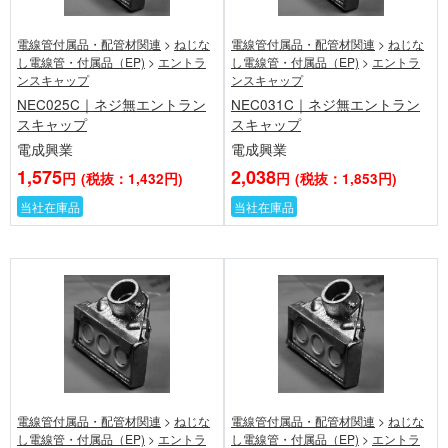
電線管付属品・配管材関連
>
ねじな
電線管付属品・配管材関連
>
ねじな
し電線管・付属品（EP)
>
エントラ
し電線管・付属品（EP)
>
エントラ
ンスキャップ
ンスキャップ
NEC025C｜ネジ無エントラン
NEC031C｜ネジ無エントラン
スキャップ
スキャップ
電成興業
電成興業
1,575
2,038
円
(税抜：1,432円)
円
(税抜：1,853円)
当社在庫品
当社在庫品
電線管付属品・配管材関連
>
ねじな
電線管付属品・配管材関連
>
ねじな
し電線管・付属品（EP)
>
エントラ
し電線管・付属品（EP)
>
エントラ