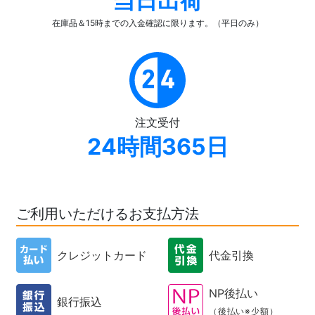
当日出荷
在庫品＆15時までの入金確認
に限ります。（平日のみ）
注文受付
24時間365日
ご利用いただけるお支払方法
クレジットカード
代金引換
NP後払い
銀行振込
（後払い※少額）