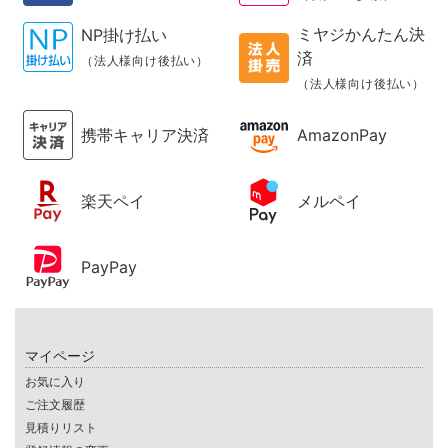
ミヤジかんたん決
NP掛け払い
済
（法人様向け後払い）
（法人様向け後払い）
携帯キャリア決済
AmazonPay
楽天ペイ
メルペイ
PayPay
マイページ
お気に入り
ご注文履歴
見積りリスト