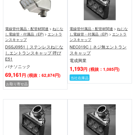
電線管付属品・配管材関連
>
ねじな
電線管付属品・配管材関連
>
ねじな
し電線管・付属品（EP)
>
エントラ
し電線管・付属品（EP)
>
エントラ
ンスキャップ
ンスキャップ
DSSJ0951｜ステンレスねじな
NEC019C｜ネジ無エントラン
しエントランスキャップ 呼び
スキャップ
E51
電成興業
パナソニック
1,193
円
(税抜：1,085円)
69,161
円
(税抜：62,874円)
当社在庫品
お取り寄せ品