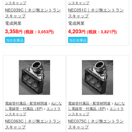
ンスキャップ
ンスキャップ
NEC039C｜ネジ無エントラン
NEC051C｜ネジ無エントラン
スキャップ
スキャップ
電成興業
電成興業
3,358
4,203
円
(税抜：3,053円)
円
(税抜：3,821円)
当社在庫品
当社在庫品
電線管付属品・配管材関連
>
ねじな
電線管付属品・配管材関連
>
ねじな
し電線管・付属品（EP)
>
エントラ
し電線管・付属品（EP)
>
エントラ
ンスキャップ
ンスキャップ
NEC063C｜ネジ無エントラン
NEC075C｜ネジ無エントラン
スキャップ
スキャップ