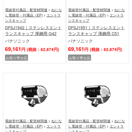
電線管付属品・配管材関連
>
ねじな
電線管付属品・配管材関連
>
ねじな
し電線管・付属品（EP)
>
エントラ
し電線管・付属品（EP)
>
エントラ
ンスキャップ
ンスキャップ
DFSJ1942｜ステンレスエント
DFSJ1951｜ステンレスエント
ランスキャップ 厚鋼用 G42
ランスキャップ 薄鋼用 C51
パナソニック
パナソニック
69,161
69,161
円
(税抜：62,874円)
円
(税抜：62,874円)
お取り寄せ品
お取り寄せ品
電線管付属品・配管材関連
>
ねじな
電線管付属品・配管材関連
>
ねじな
し電線管・付属品（EP)
>
エントラ
し電線管・付属品（EP)
>
エントラ
ンスキャップ
ンスキャップ