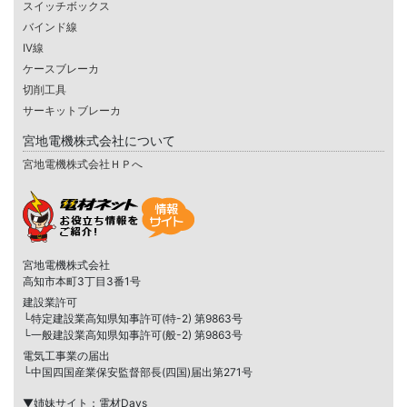
スイッチボックス
バインド線
IV線
ケースブレーカ
切削工具
サーキットブレーカ
宮地電機株式会社について
宮地電機株式会社ＨＰへ
宮地電機株式会社
高知市本町3丁目3番1号
建設業許可
└特定建設業高知県知事許可(特-2) 第9863号
└一般建設業高知県知事許可(般-2) 第9863号
電気工事業の届出
└中国四国産業保安監督部長(四国)届出第271号
▼姉妹サイト：電材Days