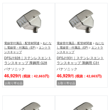
電線管付属品・配管材関連
>
ねじな
電線管付属品・配管材関連
>
ねじな
し電線管・付属品（EP)
>
エントラ
し電線管・付属品（EP)
>
エントラ
ンスキャップ
ンスキャップ
DFSJ1928｜ステンレスエント
DFSJ1931｜ステンレスエント
ランスキャップ 厚鋼用 G28
ランスキャップ 薄鋼用 C31
パナソニック
パナソニック
46,929
46,929
円
(税抜：42,663円)
円
(税抜：42,663円)
お取り寄せ品
お取り寄せ品