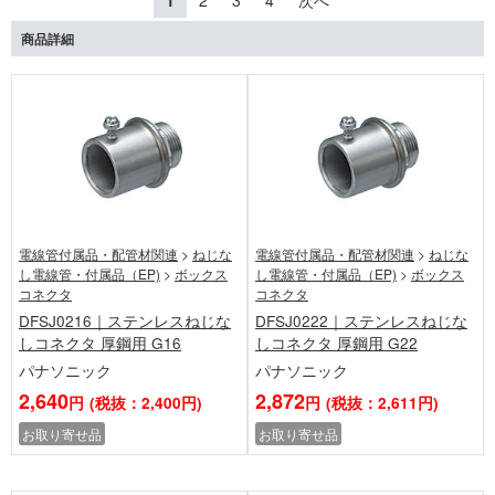
1
2
3
4
次へ
商品詳細
電線管付属品・配管材関連
>
ねじな
電線管付属品・配管材関連
>
ねじな
し電線管・付属品（EP)
>
ボックス
し電線管・付属品（EP)
>
ボックス
コネクタ
コネクタ
DFSJ0216｜ステンレスねじな
DFSJ0222｜ステンレスねじな
しコネクタ 厚鋼用 G16
しコネクタ 厚鋼用 G22
パナソニック
パナソニック
2,640
2,872
円
(税抜：2,400円)
円
(税抜：2,611円)
お取り寄せ品
お取り寄せ品