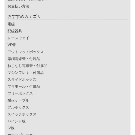
お支払い方法
おすすめカテゴリ
電線
配線器具
レースウェイ
VE管
アウトレットボックス
厚鋼電線管・付属品
ねじなし電線管・付属品
マシンフレキ・付属品
スライドボックス
プラモール・付属品
フリーボックス
耐火ケーブル
プルボックス
スイッチボックス
バインド線
IV線
ケースブレーカ