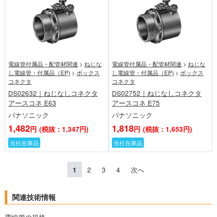
電線管付属品・配管材関連
>
ねじな
電線管付属品・配管材関連
>
ねじな
し電線管・付属品（EP)
>
ボックス
し電線管・付属品（EP)
>
ボックス
コネクタ
コネクタ
DS02632｜ねじなしコネクタ
DS02752｜ねじなしコネクタ
アースコネ E63
アースコネ E75
パナソニック
パナソニック
1,482
1,818
円
(税抜：1,347円)
円
(税抜：1,653円)
当社在庫品
当社在庫品
1
2
3
4
次へ
関連技術情報