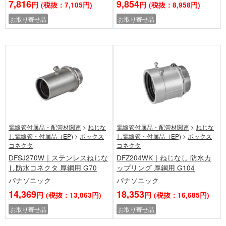
7,816
9,854
円
(税抜：7,105円)
円
(税抜：8,958円)
お取り寄せ品
お取り寄せ品
電線管付属品・配管材関連
>
ねじな
電線管付属品・配管材関連
>
ねじな
し電線管・付属品（EP)
>
ボックス
し電線管・付属品（EP)
>
ボックス
コネクタ
コネクタ
DFSJ270W｜ステンレスねじな
DFZ204WK｜ねじなし 防水カ
し防水コネクタ 厚鋼用 G70
ップリング 厚鋼用 G104
パナソニック
パナソニック
14,369
18,353
円
(税抜：13,063円)
円
(税抜：16,685円)
お取り寄せ品
お取り寄せ品