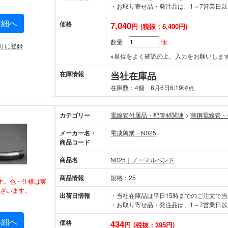
・お取り寄せ品・発注品は、1～7営業日以
詳細へ
価格
7,040
円
(税抜：6,400円)
数量
個
りに登録
※単位をよく確認の上、入力をお願いしま
在庫情報
当社在庫品
在庫数：4個 8月6日6:19時点
カテゴリー
電線管付属品・配管材関連
>
薄鋼電線管・
メーカー名・
電成興業・N025
商品コード
商品名
N025｜ノーマルベンド
商品情報
規格：25
す。色・仕様は実
ざいます。
出荷日情報
・当社在庫品は平日15時までのご注文で
・お取り寄せ品・発注品は、1～7営業日以
詳細へ
価格
434
円
(税抜：395円)