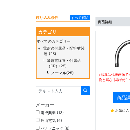
絞り込み条件
すべて解除
商品詳細
カテゴリ
すべてのカテゴリー
+
電線管付属品・配管材関
連 (25)
薄鋼電線管・付属品
（CP）(25)
ノーマル(25)
※写真は代表画像で
物と異なる場合がご
商品
メーカー
お気に入
電成興業 (13)
外山電気 (6)
パナソニック (6)