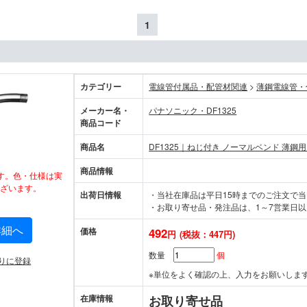
1
カテゴリー
電線管付属品・配管材関連
>
薄鋼電線管・
メーカー名・
パナソニック・DF1325
商品コード
商品名
DF1325｜ねじ付き ノーマルベンド 薄鋼用
商品情報
す。色・仕様は実
ざいます。
出荷日情報
・当社在庫品は平日15時までのご注文で
・お取り寄せ品・発注品は、1～7営業日以
詳細へ
価格
492
円
(税抜：447円)
数量
個
りに登録
※単位をよく確認の上、入力をお願いしま
在庫情報
お取り寄せ品