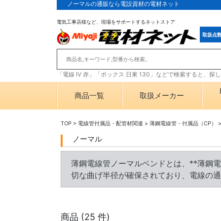
ノーマルの通販なら電設資材の電材ネット
電気工事店様など、現場をサポートするネットストア
取扱点
「電線 IV 赤」「ボックス 日東 130」などで検索すると、
商品一覧
取扱メーカー
TOP
>
電線管付属品・配管材関連
>
薄鋼電線管・付属品（CP）
ノーマル
薄鋼電線管ノーマルベンドとは、**薄鋼電線
切な曲げ半径が確保されており、電線の通
商品 (
25
件)