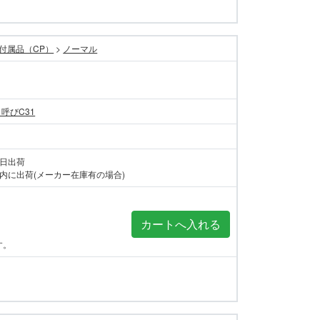
付属品（CP）
>
ノーマル
 呼びC31
当日出荷
内に出荷(メーカー在庫有の場合)
す。