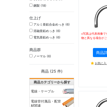
鋼製 (18)
仕上げ
アルミ亜鉛合金めっき (6)
溶融亜鉛めっき (6)
※写真は代表画像で
電気亜鉛めっき (6)
物と異なる場合がご
商品群
商品
ノーマル (6)
お気に入
商品 (
25
件)
商品カテゴリーから探す
電線・ケーブル
電線管付属品・配管
材関連