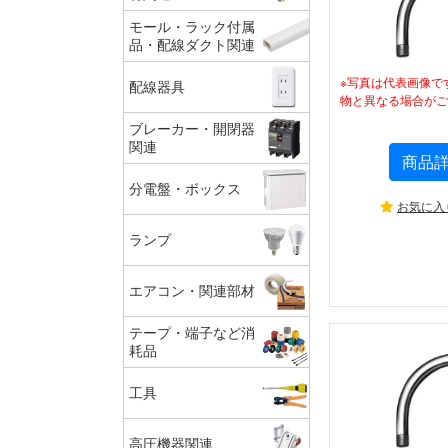
モール・ラック付属
品・配線ダクト関連
※写真は代表画像で
配線器具
物と異なる場合がご
ブレーカー・開閉器
関連
商品
分電盤・ボックス
お気に入
ランプ
エアコン・関連部材
テープ・端子など消
耗品
工具
高圧機器関連