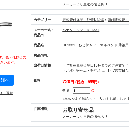
メーカーより直送の場合あり
カテゴリー
電線管付属品・配管材関連
>
薄鋼電線管・
メーカー名・
パナソニック・DF1331
商品コード
商品名
DF1331｜ねじ付き ノーマルベンド 薄鋼用
商品情報
す。色・仕様は実
ざいます。
出荷日情報
・当社在庫品は平日15時までのご注文で
・お取り寄せ品・発注品は、1～7営業日以
詳細へ
価格
720
円
(税抜：655円)
数量
個
りに登録
※単位をよく確認の上、入力をお願いしま
在庫情報
お取り寄せ品
メーカーより直送の場合あり