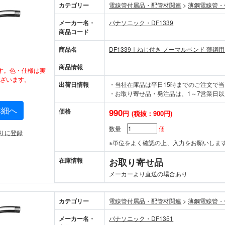
カテゴリー
電線管付属品・配管材関連
>
薄鋼電線管・
メーカー名・
パナソニック・DF1339
商品コード
商品名
DF1339｜ねじ付き ノーマルベンド 薄鋼用
商品情報
す。色・仕様は実
ざいます。
出荷日情報
・当社在庫品は平日15時までのご注文で
・お取り寄せ品・発注品は、1～7営業日以
詳細へ
価格
990
円
(税抜：900円)
数量
個
りに登録
※単位をよく確認の上、入力をお願いしま
在庫情報
お取り寄せ品
メーカーより直送の場合あり
カテゴリー
電線管付属品・配管材関連
>
薄鋼電線管・
メーカー名・
パナソニック・DF1351