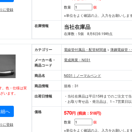
数量
個
りに登録
※単位をよく確認の上、入力をお願いしま
在庫情報
当社在庫品
在庫数：5個 8月6日6:19時点
カテゴリー
電線管付属品・配管材関連
>
薄鋼電線管・
メーカー名・
電成興業・N031
商品コード
商品名
N031｜ノーマルベンド
商品情報
規格：31
す。色・仕様は実
ざいます。
出荷日情報
・当社在庫品は平日15時までのご注文で
・お取り寄せ品・発注品は、1～7営業日以
詳細へ
価格
570
円
(税抜：518円)
数量
個
りに登録
※単位をよく確認の上、入力をお願いしま