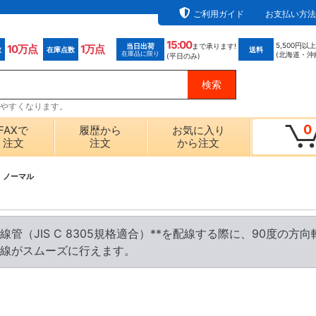
ご利用ガイド
お支払い方法
15:00
5,500円以
当日出荷
まで承ります!
10万点
1万点
数
在庫点数
送料
在庫品に限り
(北海道・沖
(平日のみ)
探しやすくなります。
0
FAXで
履歴から
お気に入り
注文
注文
から注文
>
ノーマル
管（JIS C 8305規格適合）**を配線する際に、90度の
線がスムーズに行えます。