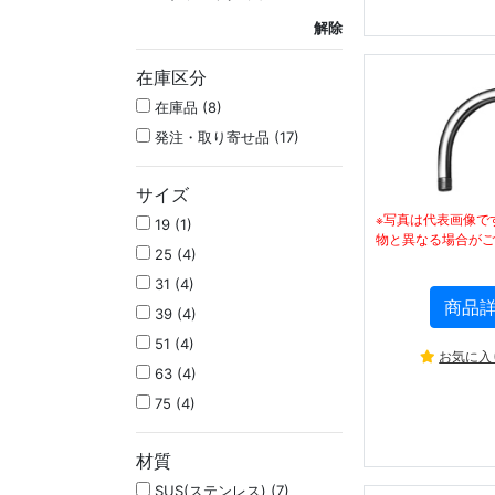
解除
在庫区分
在庫品 (8)
発注・取り寄せ品 (17)
サイズ
※写真は代表画像で
19 (1)
物と異なる場合がご
25 (4)
31 (4)
商品
39 (4)
51 (4)
お気に入
63 (4)
75 (4)
材質
SUS(ステンレス) (7)