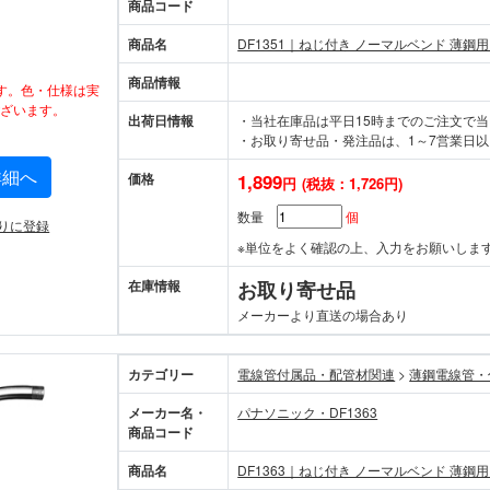
商品コード
商品名
DF1351｜ねじ付き ノーマルベンド 薄鋼用
商品情報
す。色・仕様は実
ざいます。
出荷日情報
・当社在庫品は平日15時までのご注文で
・お取り寄せ品・発注品は、1～7営業日以
詳細へ
価格
1,899
円
(税抜：1,726円)
数量
個
りに登録
※単位をよく確認の上、入力をお願いしま
在庫情報
お取り寄せ品
メーカーより直送の場合あり
カテゴリー
電線管付属品・配管材関連
>
薄鋼電線管・
メーカー名・
パナソニック・DF1363
商品コード
商品名
DF1363｜ねじ付き ノーマルベンド 薄鋼用