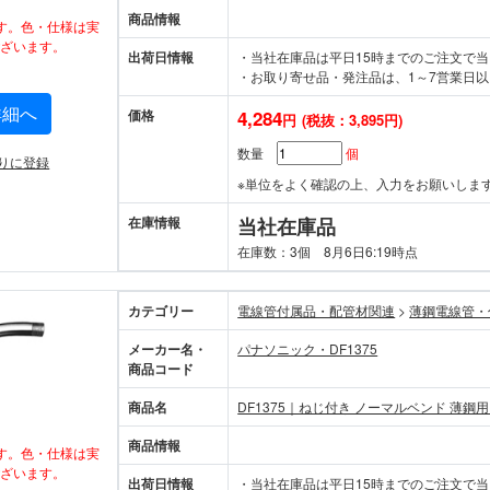
商品情報
す。色・仕様は実
ざいます。
出荷日情報
・当社在庫品は平日15時までのご注文で
・お取り寄せ品・発注品は、1～7営業日以
詳細へ
価格
4,284
円
(税抜：3,895円)
数量
個
りに登録
※単位をよく確認の上、入力をお願いしま
在庫情報
当社在庫品
在庫数：3個 8月6日6:19時点
カテゴリー
電線管付属品・配管材関連
>
薄鋼電線管・
メーカー名・
パナソニック・DF1375
商品コード
商品名
DF1375｜ねじ付き ノーマルベンド 薄鋼用
商品情報
す。色・仕様は実
ざいます。
出荷日情報
・当社在庫品は平日15時までのご注文で