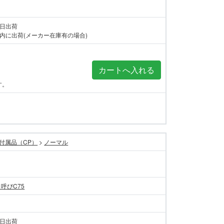
当日出荷
内に出荷(メーカー在庫有の場合)
す。
付属品（CP）
>
ノーマル
 呼びC75
当日出荷