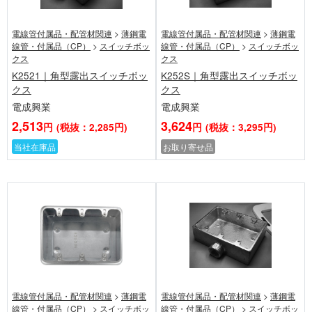
電線管付属品・配管材関連
>
薄鋼電
電線管付属品・配管材関連
>
薄鋼電
線管・付属品（CP）
>
スイッチボッ
線管・付属品（CP）
>
スイッチボッ
クス
クス
K2521｜角型露出スイッチボッ
K252S｜角型露出スイッチボッ
クス
クス
電成興業
電成興業
2,513
3,624
円
(税抜：2,285円)
円
(税抜：3,295円)
当社在庫品
お取り寄せ品
電線管付属品・配管材関連
>
薄鋼電
電線管付属品・配管材関連
>
薄鋼電
線管・付属品（CP）
>
スイッチボッ
線管・付属品（CP）
>
スイッチボッ