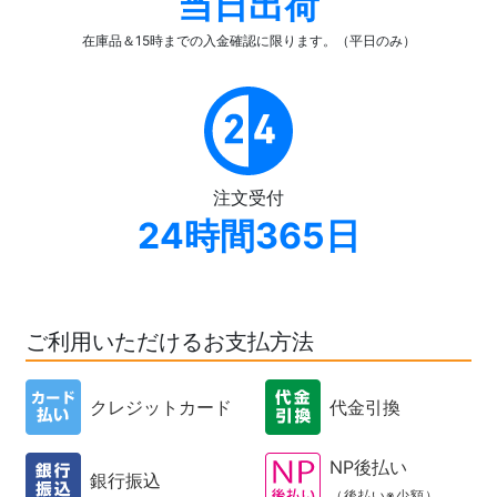
当日出荷
在庫品＆15時までの入金確認
に限ります。（平日のみ）
注文受付
24時間365日
ご利用いただけるお支払方法
クレジットカード
代金引換
NP後払い
銀行振込
（後払い※少額）