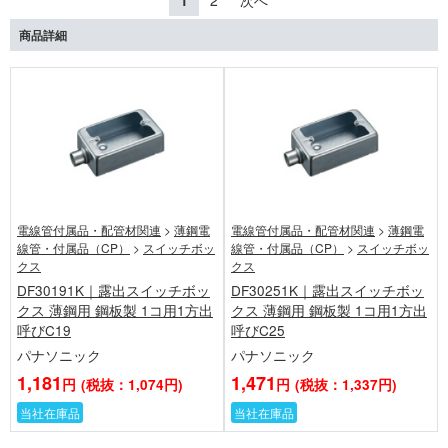
1
2
次へ
商品詳細
電線管付属品・配管材関連
>
薄鋼電
電線管付属品・配管材関連
>
薄鋼電
線管・付属品（CP）
>
スイッチボッ
線管・付属品（CP）
>
スイッチボッ
クス
クス
DF30191K｜露出スイッチボッ
DF30251K｜露出スイッチボッ
クス 薄鋼用 鋼板製 1コ用1方出
クス 薄鋼用 鋼板製 1コ用1方出
呼びC19
呼びC25
パナソニック
パナソニック
1,181
1,471
円
(税抜：1,074円)
円
(税抜：1,337円)
当社在庫品
当社在庫品