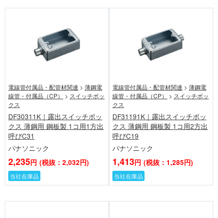
電線管付属品・配管材関連
>
薄鋼電
電線管付属品・配管材関連
>
薄鋼電
線管・付属品（CP）
>
スイッチボッ
線管・付属品（CP）
>
スイッチボッ
クス
クス
DF30311K｜露出スイッチボッ
DF31191K｜露出スイッチボッ
クス 薄鋼用 鋼板製 1コ用1方出
クス 薄鋼用 鋼板製 1コ用2方出
呼びC31
呼びC19
パナソニック
パナソニック
2,235
1,413
円
(税抜：2,032円)
円
(税抜：1,285円)
当社在庫品
当社在庫品