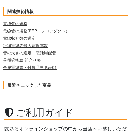
関連技術情報
電線管の規格
電線管の規格(FEP・フロアダクト）
電線収容数の選定
絶縁電線の最大電線本数
管の太さの選定 電話用配管
異種管接続 組合せ表
金属電線管・付属品早見表01
最近チェックした商品
ご利用ガイド
数あるオンラインショップの中から当店へお越しいただ