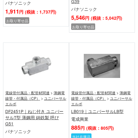
G39
パナソニック
パナソニック
1,911
円
(税抜：1,737円)
5,546
円
(税抜：5,042円)
お取り寄せ品
お取り寄せ品
電線管付属品・配管材関連
>
薄鋼電
電線管付属品・配管材関連
>
薄鋼電
線管・付属品（CP）
>
ユニバーサル
線管・付属品（CP）
>
ユニバーサル
エルボ
エルボ
DF2451P｜ねじ付き ユニバー
LB019｜ユニバーサルLB型
サルT型 薄鋼用 鋳鉄製 呼び
電成興業
G51
885
円
(税抜：805円)
パナソニック
当社在庫品