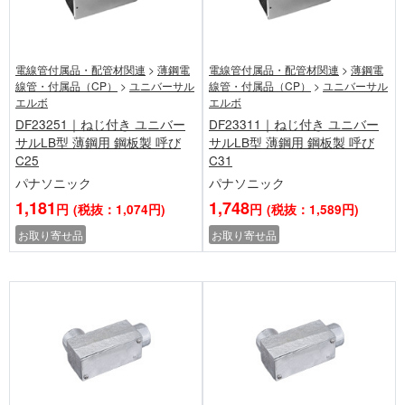
電線管付属品・配管材関連
>
薄鋼電
電線管付属品・配管材関連
>
薄鋼電
線管・付属品（CP）
>
ユニバーサル
線管・付属品（CP）
>
ユニバーサル
エルボ
エルボ
DF23251｜ねじ付き ユニバー
DF23311｜ねじ付き ユニバー
サルLB型 薄鋼用 鋼板製 呼び
サルLB型 薄鋼用 鋼板製 呼び
C25
C31
パナソニック
パナソニック
1,181
1,748
円
(税抜：1,074円)
円
(税抜：1,589円)
お取り寄せ品
お取り寄せ品