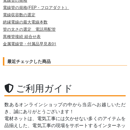
電線管の規格
電線管の規格(FEP・フロアダクト）
電線収容数の選定
絶縁電線の最大電線本数
管の太さの選定 電話用配管
異種管接続 組合せ表
金属電線管・付属品早見表01
最近チェックした商品
ご利用ガイド
数あるオンラインショップの中から当店へお越しいただ
き、誠にありがとうございます！
電材ネットは、電気工事には欠かせない多くのアイテムを
品揃えした、電気工事の現場をサポートするインターネッ