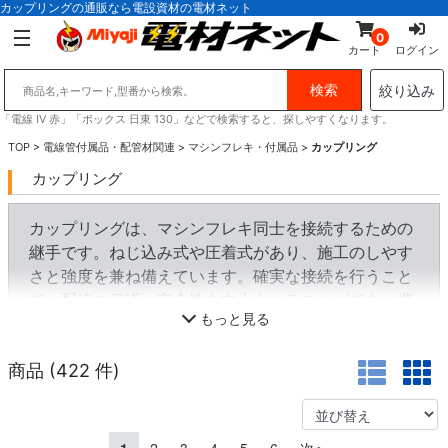
カップリングの通販なら電設資材の電材ネット
0
カート
ログイン
絞り込み
「電線 IV 赤」「ボックス 日東 130」などで検索すると、探しやすくなります。
TOP
>
電線管付属品・配管材関連
>
マシンフレキ・付属品
>
カップリング
カップリング
カップリングは、マシンフレキ同士を接続するための
継手です。ねじ込み式や圧着式があり、施工のしやす
さと強度を兼ね備えています。確実な接続を行うこと
で、配線の保護と安全性を向上させることができ、機
もっと見る
械設備や工場での使用に適しています。
商品 (
422
件)