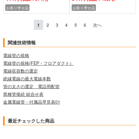
お取り寄せ品
お取り寄せ品
1
2
3
4
5
6
次へ
関連技術情報
電線管の規格
電線管の規格(FEP・フロアダクト）
電線収容数の選定
絶縁電線の最大電線本数
管の太さの選定 電話用配管
異種管接続 組合せ表
金属電線管・付属品早見表01
最近チェックした商品