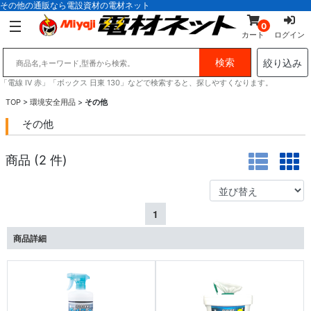
その他の通販なら電設資材の電材ネット
0
カート
ログイン
絞り込み
「電線 IV 赤」「ボックス 日東 130」などで検索すると、探しやすくなります。
TOP
>
環境安全用品
>
その他
その他
商品 (
2
件)
1
商品詳細