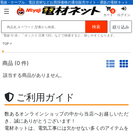
電線・ケーブル、電設資材などお買得価格の通信販売サイト・通販の電材ネット
0
カート
ログイン
絞り込み
「電線 IV 赤」「ボックス 日東 130」などで検索すると、探しやすくなります。
TOP
>
商品 (
0
件)
該当する商品がありません。
ご利用ガイド
数あるオンラインショップの中から当店へお越しいただ
き、誠にありがとうございます！
電材ネットは、電気工事には欠かせない多くのアイテムを