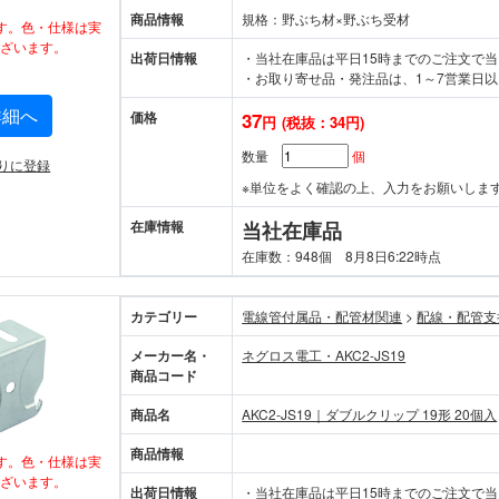
商品情報
規格：野ぶち材×野ぶち受材
す。色・仕様は実
ざいます。
出荷日情報
・当社在庫品は平日15時までのご注文で
・お取り寄せ品・発注品は、1～7営業日以
詳細へ
価格
37
円
(税抜：34円)
数量
個
りに登録
※単位をよく確認の上、入力をお願いしま
在庫情報
当社在庫品
在庫数：948個 8月8日6:22時点
カテゴリー
電線管付属品・配管材関連
>
配線・配管支
メーカー名・
ネグロス電工・AKC2-JS19
商品コード
商品名
AKC2-JS19｜ダブルクリップ 19形 20個入
商品情報
す。色・仕様は実
ざいます。
出荷日情報
・当社在庫品は平日15時までのご注文で