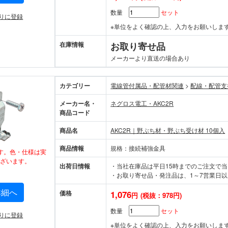
数量
セット
りに登録
※単位をよく確認の上、入力をお願いしま
在庫情報
お取り寄せ品
メーカーより直送の場合あり
カテゴリー
電線管付属品・配管材関連
>
配線・配管支
メーカー名・
ネグロス電工・AKC2R
商品コード
商品名
AKC2R｜野ぶち材・野ぶち受け材 10個入
商品情報
規格：接続補強金具
す。色・仕様は実
ざいます。
出荷日情報
・当社在庫品は平日15時までのご注文で
・お取り寄せ品・発注品は、1～7営業日以
詳細へ
価格
1,076
円
(税抜：978円)
数量
セット
りに登録
※単位をよく確認の上、入力をお願いしま