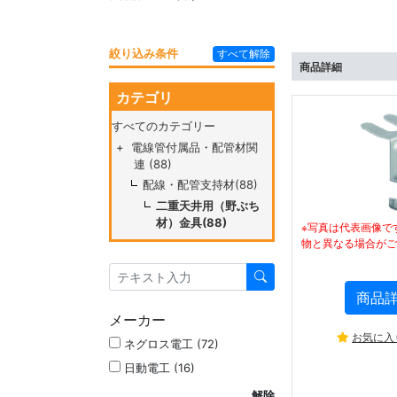
絞り込み条件
すべて解除
商品詳細
カテゴリ
すべてのカテゴリー
+
電線管付属品・配管材関
連 (88)
配線・配管支持材(88)
二重天井用（野ぶち
材）金具(88)
※写真は代表画像で
物と異なる場合がご
商品
メーカー
お気に入
ネグロス電工 (72)
日動電工 (16)
解除