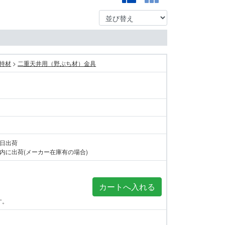
持材
>
二重天井用（野ぶち材）金具
当日出荷
内に出荷(メーカー在庫有の場合)
す。