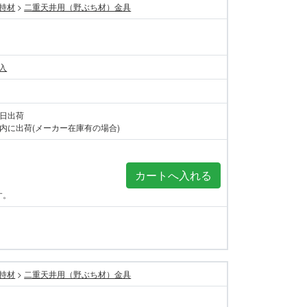
持材
>
二重天井用（野ぶち材）金具
個入
当日出荷
内に出荷(メーカー在庫有の場合)
す。
持材
>
二重天井用（野ぶち材）金具