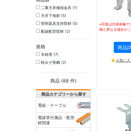
二重天井補強金具 (1)
天井下地材 (5)
照明器具支持部材 (5)
※写真は代表画像で
物と異なる場合がご
配線配管部材 (2)
規格
商品
木材用 (7)
お気に入
軽みぞ形鋼 (2)
商品 (
88
件)
商品カテゴリーから探す
電線・ケーブル
電線管付属品・配管
材関連