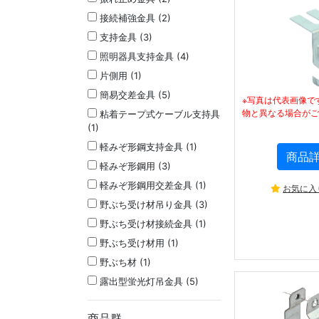
接続補強金具 (2)
支持金具 (3)
照明器具支持金具 (4)
片側用 (1)
簡易交差金具 (5)
※写真は代表画像で
物と異なる場合がご
粘着テープ式ケーブル支持具
(1)
軽みぞ形鋼支持金具 (1)
商品
軽みぞ形鋼用 (3)
軽みぞ形鋼用交差金具 (1)
お気に入
野ぶち受け材吊り金具 (3)
野ぶち受け材接続金具 (1)
野ぶち受け材用 (1)
野ぶち材 (1)
露出型蛍光灯吊金具 (5)
商品群