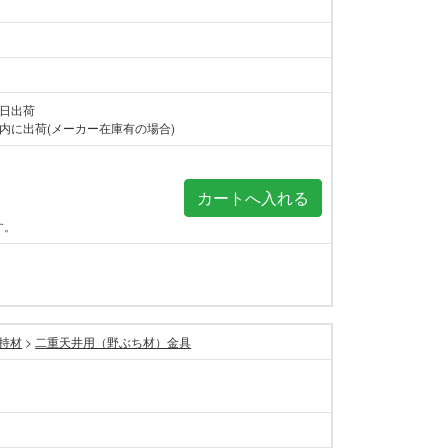
当日出荷
内に出荷(メーカー在庫有の場合)
す。
持材
>
二重天井用（野ぶち材）金具