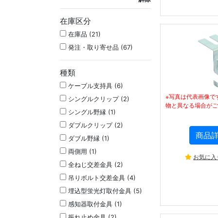
在庫区分
在庫品 (21)
発注・取り寄せ品 (67)
種類
ケーブル支持具 (6)
※写真は代表画像で
シングルクリップ (2)
物と異なる場合がご
シングル野縁 (1)
ダブルクリップ (2)
商品
ダブル野縁 (1)
両側用 (1)
お気に入
全ねじ交差金具 (2)
吊りボルト交差金具 (4)
埋込型蛍光灯取付金具 (5)
感知器取付金具 (1)
振れ止め金具 (2)