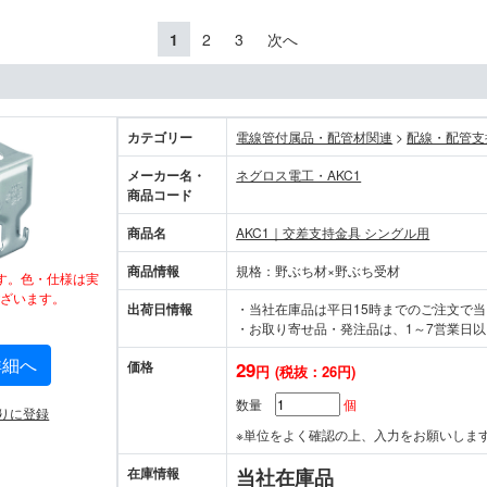
1
2
3
次へ
カテゴリー
電線管付属品・配管材関連
>
配線・配管支
メーカー名・
ネグロス電工・AKC1
商品コード
商品名
AKC1｜交差支持金具 シングル用
商品情報
規格：野ぶち材×野ぶち受材
す。色・仕様は実
ざいます。
出荷日情報
・当社在庫品は平日15時までのご注文で
・お取り寄せ品・発注品は、1～7営業日以
詳細へ
価格
29
円
(税抜：26円)
数量
個
りに登録
※単位をよく確認の上、入力をお願いしま
在庫情報
当社在庫品