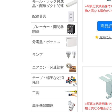
モール・ラック付属
品・配線ダクト関連
※写真は代表画像で
物と異なる場合がご
配線器具
商品
ブレーカー・開閉器
関連
お気に入
分電盤・ボックス
ランプ
エアコン・関連部材
テープ・端子など消
耗品
工具
※写真は代表画像で
高圧機器関連
物と異なる場合がご