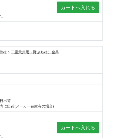
す。
持材
>
二重天井用（野ぶち材）金具
当日出荷
内に出荷(メーカー在庫有の場合)
す。