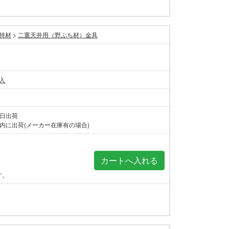
持材
>
二重天井用（野ぶち材）金具
個入
当日出荷
内に出荷(メーカー在庫有の場合)
す。