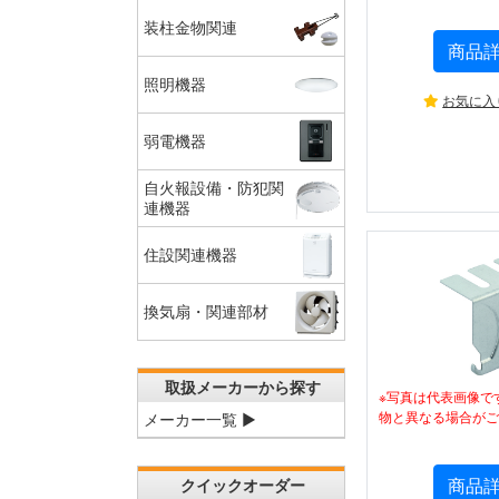
装柱金物関連
商品
照明機器
お気に入
弱電機器
自火報設備・防犯関
連機器
住設関連機器
換気扇・関連部材
取扱メーカーから探す
※写真は代表画像で
物と異なる場合がご
メーカー一覧 ▶
商品
クイックオーダー