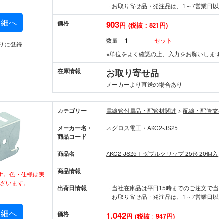
・お取り寄せ品・発注品は、1～7営業日以
詳細へ
価格
903
円
(税抜：821円)
数量
セット
りに登録
※単位をよく確認の上、入力をお願いしま
在庫情報
お取り寄せ品
メーカーより直送の場合あり
カテゴリー
電線管付属品・配管材関連
>
配線・配管支
メーカー名・
ネグロス電工・AKC2-JS25
商品コード
商品名
AKC2-JS25｜ダブルクリップ 25形 20個入
商品情報
す。色・仕様は実
ざいます。
出荷日情報
・当社在庫品は平日15時までのご注文で
・お取り寄せ品・発注品は、1～7営業日以
詳細へ
価格
1,042
円
(税抜：947円)