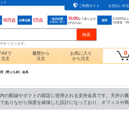
ット
ご利用ガイド
お支払い方法
15:00
5,500円以
当日出荷
まで承ります!
10万点
1万点
数
在庫点数
送料
在庫品に限り
(北海道・沖
(平日のみ)
探しやすくなります。
0
FAXで
履歴から
お気に入り
注文
注文
から注文
用（野ぶち材）金具
内の配線やダクトの固定に使用される支持金具です。天井の裏
でありながら強度を確保した設計になっており、オフィスや商