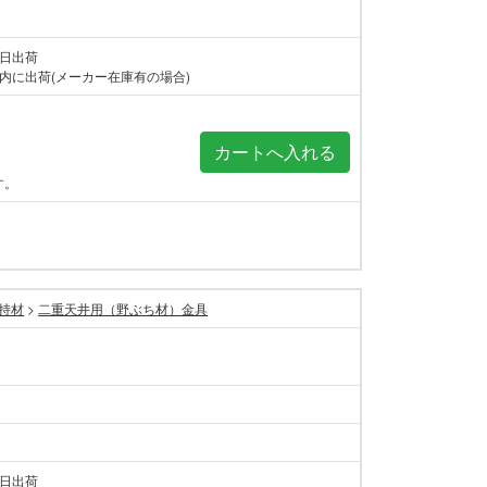
当日出荷
内に出荷(メーカー在庫有の場合)
す。
持材
>
二重天井用（野ぶち材）金具
当日出荷