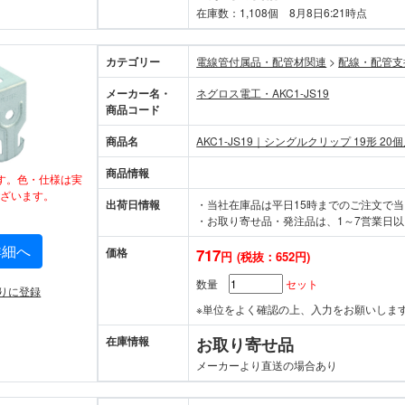
在庫数：1,108個 8月8日6:21時点
カテゴリー
電線管付属品・配管材関連
>
配線・配管支
メーカー名・
ネグロス電工・AKC1-JS19
商品コード
商品名
AKC1-JS19｜シングルクリップ 19形 20
商品情報
す。色・仕様は実
ざいます。
出荷日情報
・当社在庫品は平日15時までのご注文で
・お取り寄せ品・発注品は、1～7営業日以
詳細へ
価格
717
円
(税抜：652円)
数量
セット
りに登録
※単位をよく確認の上、入力をお願いしま
在庫情報
お取り寄せ品
メーカーより直送の場合あり