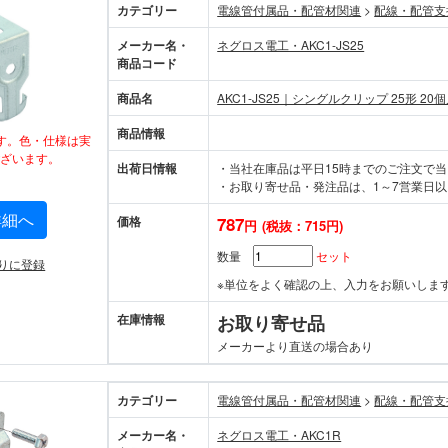
カテゴリー
電線管付属品・配管材関連
>
配線・配管支
メーカー名・
ネグロス電工・AKC1-JS25
商品コード
商品名
AKC1-JS25｜シングルクリップ 25形 20
商品情報
す。色・仕様は実
ざいます。
出荷日情報
・当社在庫品は平日15時までのご注文で
・お取り寄せ品・発注品は、1～7営業日以
詳細へ
価格
787
円
(税抜：715円)
数量
セット
りに登録
※単位をよく確認の上、入力をお願いしま
在庫情報
お取り寄せ品
メーカーより直送の場合あり
カテゴリー
電線管付属品・配管材関連
>
配線・配管支
メーカー名・
ネグロス電工・AKC1R