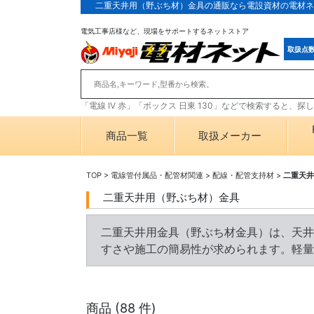
二重天井用（野ぶち材）金具の通販なら電設資材の電材ネ
電気工事店様など、現場をサポートするネットストア
取扱点
「電線 IV 赤」「ボックス 日東 130」などで検索すると、
商品一覧
取扱メーカー
TOP
>
電線管付属品・配管材関連
>
配線・配管支持材
>
二重天井
二重天井用（野ぶち材）金具
二重天井用金具（野ぶち材金具）は、天井
すさや施工の簡易性が求められます。軽量
商品 (
88
件)