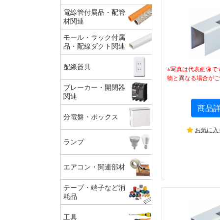
電線管付属品・配管
材関連
モール・ラック付属
品・配線ダクト関連
配線器具
※写真は代表画像で
物と異なる場合がご
ブレーカー・開閉器
関連
商品
分電盤・ボックス
お気に入
ランプ
エアコン・関連部材
テープ・端子など消
耗品
工具