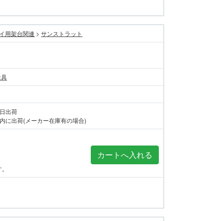
イ用架台関連
>
サンストラット
金具
当日出荷
内に出荷(メーカー在庫有の場合)
す。