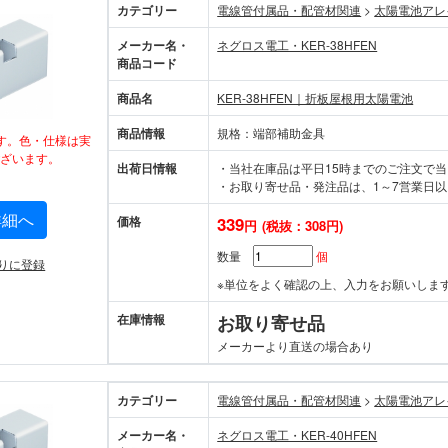
カテゴリー
電線管付属品・配管材関連
>
太陽電池アレ
メーカー名・
ネグロス電工・KER-38HFEN
商品コード
商品名
KER-38HFEN｜折板屋根用太陽電池
商品情報
規格：端部補助金具
す。色・仕様は実
ざいます。
出荷日情報
・当社在庫品は平日15時までのご注文で
・お取り寄せ品・発注品は、1～7営業日以
詳細へ
価格
339
円
(税抜：308円)
数量
個
りに登録
※単位をよく確認の上、入力をお願いしま
在庫情報
お取り寄せ品
メーカーより直送の場合あり
カテゴリー
電線管付属品・配管材関連
>
太陽電池アレ
メーカー名・
ネグロス電工・KER-40HFEN