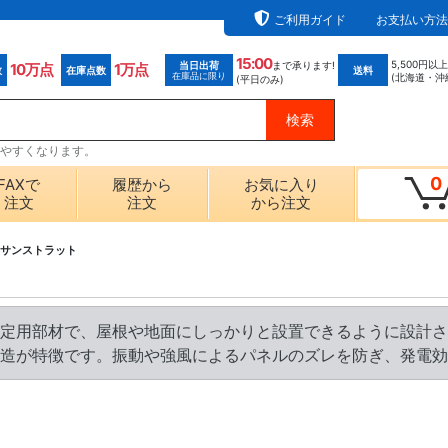
ご利用ガイド
お支払い方法
15:00
5,500円以
当日出荷
まで承ります!
10万点
1万点
数
在庫点数
送料
在庫品に限り
(北海道・沖
(平日のみ)
探しやすくなります。
0
FAXで
履歴から
お気に入り
注文
注文
から注文
サンストラット
定用部材で、屋根や地面にしっかりと設置できるように設計さ
造が特徴です。振動や強風によるパネルのズレを防ぎ、発電効