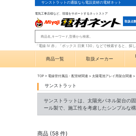
サンストラットの通販なら電設資材の電材ネット
電気工事店様など、現場をサポートするネットストア
取扱点
「電線 IV 赤」「ボックス 日東 130」などで検索すると、
商品一覧
取扱メーカー
TOP
>
電線管付属品・配管材関連
>
太陽電池アレイ用架台関連
>
サンストラット
サンストラットは、太陽光パネル架台の固
ール製で、施工性を考慮したシンプルな構
商品 (
58
件)