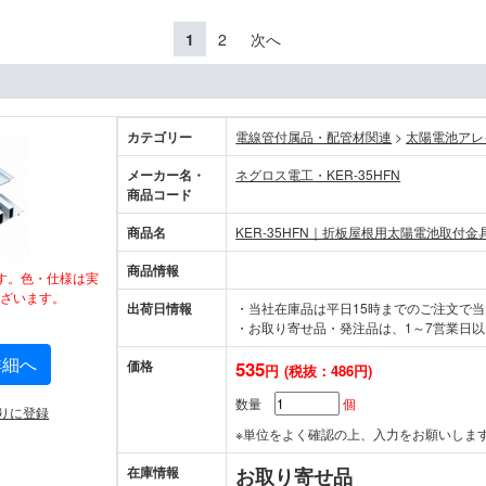
1
2
次へ
カテゴリー
電線管付属品・配管材関連
>
太陽電池アレ
メーカー名・
ネグロス電工・KER-35HFN
商品コード
商品名
KER-35HFN｜折板屋根用太陽電池取付金
商品情報
す。色・仕様は実
ざいます。
出荷日情報
・当社在庫品は平日15時までのご注文で
・お取り寄せ品・発注品は、1～7営業日以
詳細へ
価格
535
円
(税抜：486円)
数量
個
りに登録
※単位をよく確認の上、入力をお願いしま
在庫情報
お取り寄せ品