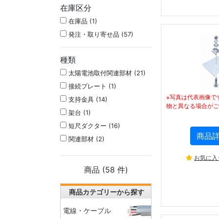
在庫区分
在庫品 (1)
発注・取り寄せ品 (57)
種類
太陽電池取付関連部材 (21)
接続プレート (1)
※写真は代表画像で
支持金具 (14)
物と異なる場合がご
架台 (1)
短尺ダクター (16)
商品
関連部材 (2)
お気に入
商品 (
58
件)
商品カテゴリーから探す
電線・ケーブル