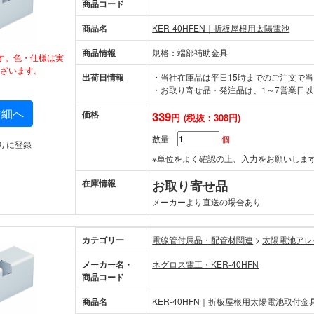
商品コード
商品名
KER-40HFEN｜折板屋根用太陽電池
商品情報
規格：端部補助金具
す。色・仕様は実
ざいます。
出荷日情報
・当社在庫品は平日15時までのご注文で
・お取り寄せ品・発注品は、1～7営業日以
詳細へ
価格
339
円
(税抜：308円)
数量
個
りに登録
※単位をよく確認の上、入力をお願いしま
在庫情報
お取り寄せ品
メーカーより直送の場合あり
カテゴリー
電線管付属品・配管材関連
>
太陽電池アレ
メーカー名・
ネグロス電工・KER-40HFN
商品コード
商品名
KER-40HFN｜折板屋根用太陽電池取付金