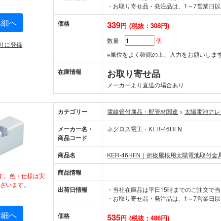
・お取り寄せ品・発注品は、1～7営業日以
詳細へ
価格
339
円
(税抜：308円)
数量
個
りに登録
※単位をよく確認の上、入力をお願いしま
在庫情報
お取り寄せ品
メーカーより直送の場合あり
カテゴリー
電線管付属品・配管材関連
>
太陽電池アレ
メーカー名・
ネグロス電工・KER-46HFN
商品コード
商品名
KER-46HFN｜折板屋根用太陽電池取付金
商品情報
す。色・仕様は実
ざいます。
出荷日情報
・当社在庫品は平日15時までのご注文で
・お取り寄せ品・発注品は、1～7営業日以
詳細へ
価格
535
円
(税抜：486円)