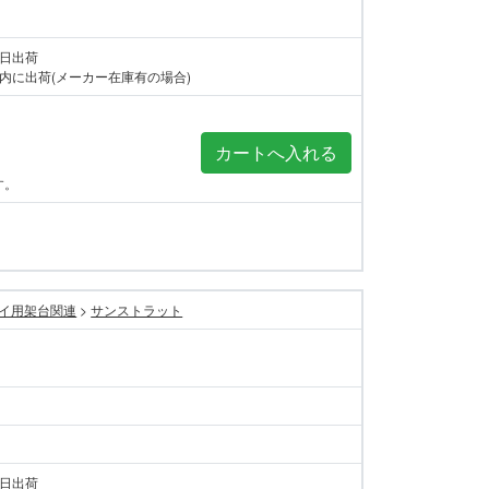
当日出荷
内に出荷(メーカー在庫有の場合)
す。
イ用架台関連
>
サンストラット
当日出荷