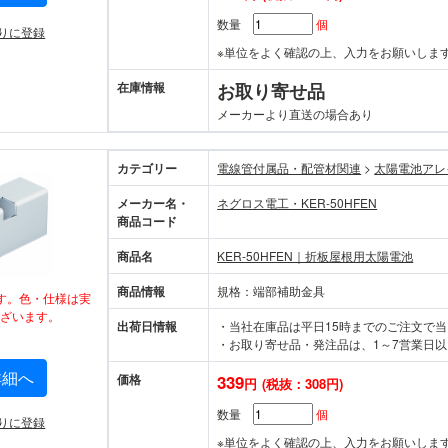
数量
個
りに登録
※単位をよく確認の上、入力をお願いしま
在庫情報
お取り寄せ品
メーカーより直送の場合あり
カテゴリー
電線管付属品・配管材関連
>
太陽電池アレ
メーカー名・
ネグロス電工・KER-50HFEN
商品コード
商品名
KER-50HFEN｜折板屋根用太陽電池
商品情報
規格：端部補助金具
す。色・仕様は実
ざいます。
出荷日情報
・当社在庫品は平日15時までのご注文で
・お取り寄せ品・発注品は、1～7営業日以
詳細へ
価格
339
円
(税抜：308円)
数量
個
りに登録
※単位をよく確認の上、入力をお願いしま