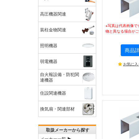
高圧機器関連
※写真は代表画像で
装柱金物関連
物と異なる場合がご
照明機器
商品
弱電機器
お気に入
自火報設備・防犯関
連機器
住設関連機器
換気扇・関連部材
取扱メーカーから探す
メーカー一覧 ▶