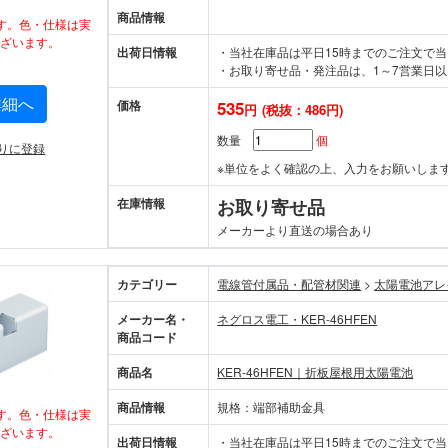
商品情報
す。色・仕様は実
ざいます。
出荷日情報
・当社在庫品は平日15時までのご注文で
・お取り寄せ品・発注品は、1～7営業日以
詳細へ
価格
535
円
(税抜：486円)
数量
個
りに登録
※単位をよく確認の上、入力をお願いしま
在庫情報
お取り寄せ品
メーカーより直送の場合あり
カテゴリー
電線管付属品・配管材関連
>
太陽電池アレ
メーカー名・
ネグロス電工・KER-46HFEN
商品コード
商品名
KER-46HFEN｜折板屋根用太陽電池
商品情報
規格：端部補助金具
す。色・仕様は実
ざいます。
出荷日情報
・当社在庫品は平日15時までのご注文で