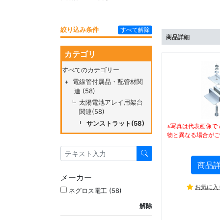
絞り込み条件
すべて解除
商品詳細
カテゴリ
すべてのカテゴリー
+
電線管付属品・配管材関
連 (58)
太陽電池アレイ用架台
関連(58)
サンストラット(58)
※写真は代表画像で
物と異なる場合がご
商品
メーカー
お気に入
ネグロス電工 (58)
解除