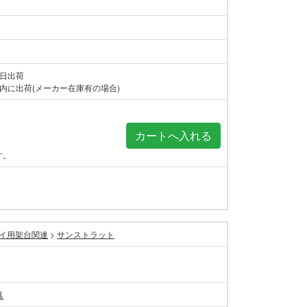
当日出荷
内に出荷(メーカー在庫有の場合)
す。
イ用架台関連
>
サンストラット
具