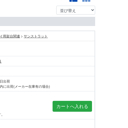
イ用架台関連
>
サンストラット
具
当日出荷
内に出荷(メーカー在庫有の場合)
す。