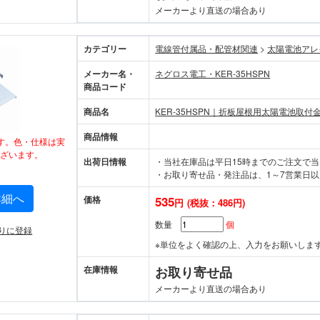
メーカーより直送の場合あり
カテゴリー
電線管付属品・配管材関連
>
太陽電池アレ
メーカー名・
ネグロス電工・KER-35HSPN
商品コード
商品名
KER-35HSPN｜折板屋根用太陽電池取付
商品情報
す。色・仕様は実
ざいます。
出荷日情報
・当社在庫品は平日15時までのご注文で
・お取り寄せ品・発注品は、1～7営業日以
詳細へ
価格
535
円
(税抜：486円)
数量
個
りに登録
※単位をよく確認の上、入力をお願いしま
在庫情報
お取り寄せ品
メーカーより直送の場合あり