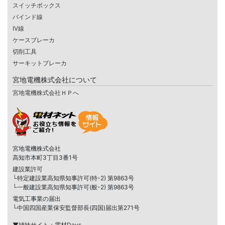
スイッチボックス
バインド線
IV線
ケースブレーカ
切削工具
サーキットブレーカ
宮地電機株式会社について
宮地電機株式会社ＨＰへ
宮地電機株式会社
高知市本町3丁目3番1号
建設業許可
└特定建設業高知県知事許可(特-2) 第9863号
└一般建設業高知県知事許可(般-2) 第9863号
電気工事業の届出
└中国四国産業保安監督部長(四国)届出第271号
▼姉妹サイト：電材Days