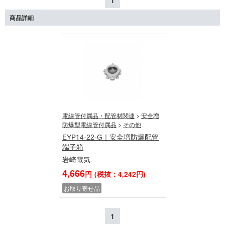
1
商品詳細
電線管付属品・配管材関連
>
安全増
防爆型電線管付属品
>
その他
EYP14-22-G｜安全増防爆配管
端子箱
岩崎電気
4,666
円
(税抜：4,242円)
お取り寄せ品
1