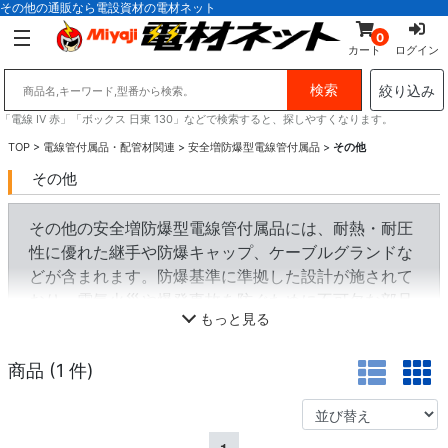
その他の通販なら電設資材の電材ネット
0
カート
ログイン
絞り込み
「電線 IV 赤」「ボックス 日東 130」などで検索すると、探しやすくなります。
TOP
>
電線管付属品・配管材関連
>
安全増防爆型電線管付属品
>
その他
その他
その他の安全増防爆型電線管付属品には、耐熱・耐圧
性に優れた継手や防爆キャップ、ケーブルグランドな
どが含まれます。防爆基準に準拠した設計が施されて
おり、電気火災や爆発事故を防ぐために不可欠な部品
もっと見る
です。
商品 (
1
件)