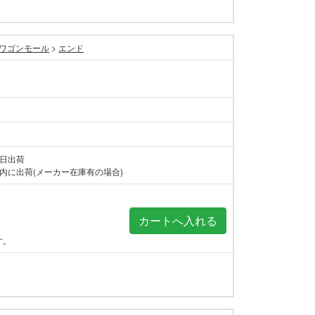
ワゴンモール
>
エンド
当日出荷
内に出荷(メーカー在庫有の場合)
す。