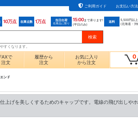
ご利用ガイド
お支払い方法
15:00
5,500円以
当日出荷
まで承ります!
10万点
1万点
数
在庫点数
送料
在庫品に限り
(北海道・沖
(平日のみ)
探しやすくなります。
0
FAXで
履歴から
お気に入り
注文
注文
から注文
エンド
仕上げを美しくするためのキャップです。電線の飛び出しやホ