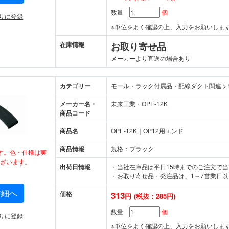
数量
個
りに登録
※単位をよく確認の上、入力をお願いしま
在庫情報
お取り寄せ品
メーカーより直送の場合あり
カテゴリー
モール・ラック付属品・配線ダクト関連
>
メーカー名・
未来工業・OPE-12K
商品コード
商品名
OPE-12K｜OP12用エンド
商品情報
規格：ブラック
す。色・仕様は実
ざいます。
出荷日情報
・当社在庫品は平日15時までのご注文で
・お取り寄せ品・発注品は、1～7営業日以
詳細へ
価格
313
円
(税抜：285円)
数量
個
りに登録
※単位をよく確認の上、入力をお願いしま