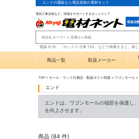
エンドの通販なら電設資材の電材ネット
電気工事店様など、現場をサポートするネットストア
取扱点
「電線 IV 赤」「ボックス 日東 130」などで検索すると、
商品一覧
取扱メーカー
TOP
>
モール・ラック付属品・配線ダクト関連
>
ワゴンモール
>
エンド
エンドは、ワゴンモールの端部を保護し、
を向上させます。
商品 (
84
件)