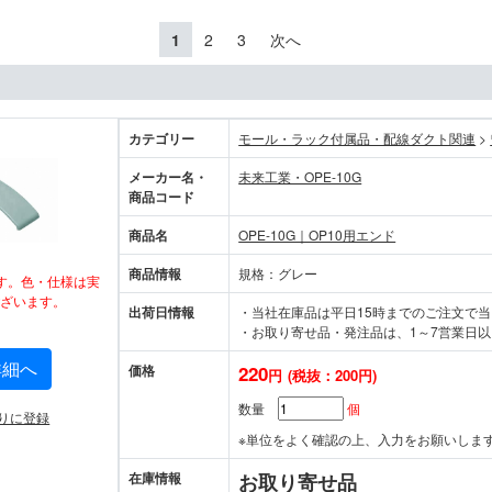
1
2
3
次へ
カテゴリー
モール・ラック付属品・配線ダクト関連
>
メーカー名・
未来工業・OPE-10G
商品コード
商品名
OPE-10G｜OP10用エンド
商品情報
規格：グレー
す。色・仕様は実
ざいます。
出荷日情報
・当社在庫品は平日15時までのご注文で
・お取り寄せ品・発注品は、1～7営業日以
詳細へ
価格
220
円
(税抜：200円)
数量
個
りに登録
※単位をよく確認の上、入力をお願いしま
在庫情報
お取り寄せ品