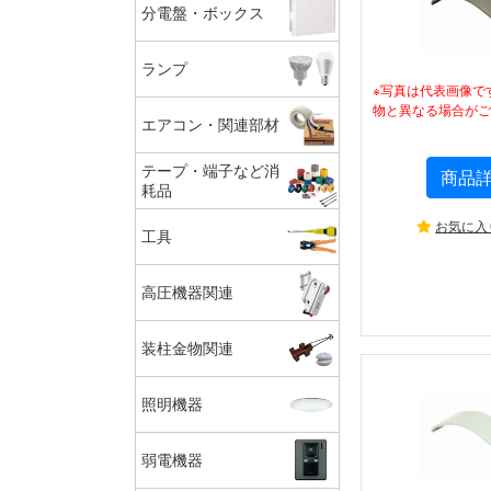
分電盤・ボックス
ランプ
※写真は代表画像で
物と異なる場合がご
エアコン・関連部材
テープ・端子など消
商品
耗品
お気に入
工具
高圧機器関連
装柱金物関連
照明機器
弱電機器