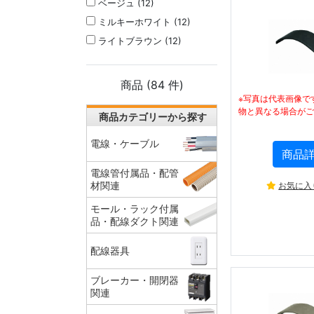
ベージュ (12)
ミルキーホワイト (12)
ライトブラウン (12)
商品 (
84
件)
※写真は代表画像で
物と異なる場合がご
商品カテゴリーから探す
電線・ケーブル
商品
電線管付属品・配管
お気に入
材関連
モール・ラック付属
品・配線ダクト関連
配線器具
ブレーカー・開閉器
関連