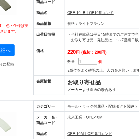
商品コード
商品名
OPE-10LB｜OP10用エンド
商品情報
規格：ライトブラウン
す。色・仕様は実
ざいます。
出荷日情報
・当社在庫品は平日15時までのご注文で
・お取り寄せ品・発注品は、1～7営業日以
詳細へ
価格
220
円
(税抜：200円)
数量
個
りに登録
※単位をよく確認の上、入力をお願いしま
在庫情報
お取り寄せ品
メーカーより直送の場合あり
カテゴリー
モール・ラック付属品・配線ダクト関連
>
メーカー名・
未来工業・OPE-10M
商品コード
商品名
OPE-10M｜OP10用エンド