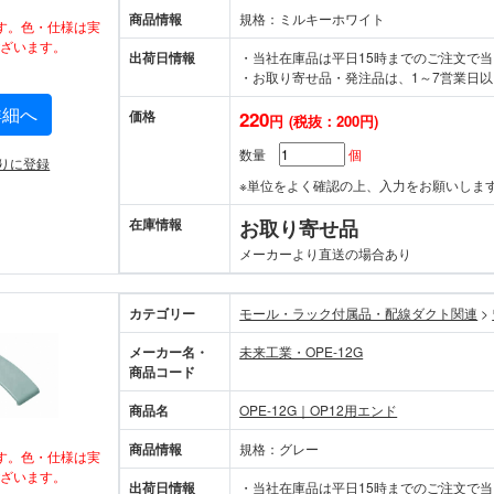
商品情報
規格：ミルキーホワイト
す。色・仕様は実
ざいます。
出荷日情報
・当社在庫品は平日15時までのご注文で
・お取り寄せ品・発注品は、1～7営業日以
詳細へ
価格
220
円
(税抜：200円)
数量
個
りに登録
※単位をよく確認の上、入力をお願いしま
在庫情報
お取り寄せ品
メーカーより直送の場合あり
カテゴリー
モール・ラック付属品・配線ダクト関連
>
メーカー名・
未来工業・OPE-12G
商品コード
商品名
OPE-12G｜OP12用エンド
商品情報
規格：グレー
す。色・仕様は実
ざいます。
出荷日情報
・当社在庫品は平日15時までのご注文で