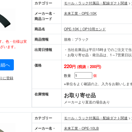
カテゴリー
モール・ラック付属品・配線ダクト関連
>
メーカー名・
未来工業・OPE-10K
商品コード
商品名
OPE-10K｜OP10用エンド
商品情報
規格：ブラック
す。色・仕様は実
ざいます。
出荷日情報
・当社在庫品は平日15時までのご注文で
・お取り寄せ品・発注品は、1～7営業日以
詳細へ
価格
220
円
(税抜：200円)
数量
個
りに登録
※単位をよく確認の上、入力をお願いしま
在庫情報
お取り寄せ品
メーカーより直送の場合あり
カテゴリー
モール・ラック付属品・配線ダクト関連
>
メーカー名・
未来工業・OPE-10LB