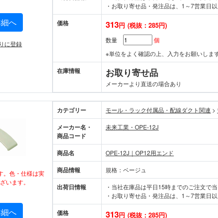
・お取り寄せ品・発注品は、1～7営業日以
詳細へ
価格
313
円
(税抜：285円)
数量
個
りに登録
※単位をよく確認の上、入力をお願いしま
在庫情報
お取り寄せ品
メーカーより直送の場合あり
カテゴリー
モール・ラック付属品・配線ダクト関連
>
メーカー名・
未来工業・OPE-12J
商品コード
商品名
OPE-12J｜OP12用エンド
商品情報
規格：ベージュ
す。色・仕様は実
ざいます。
出荷日情報
・当社在庫品は平日15時までのご注文で
・お取り寄せ品・発注品は、1～7営業日以
詳細へ
価格
313
円
(税抜：285円)