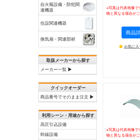
自火報設備・防犯関
※写真は代表画像で
連機器
物と異なる場合がご
住設関連機器
商品
換気扇・関連部材
お気に入
取扱メーカーから探す
メーカー一覧 ▶
クイックオーダー
商品番号でそのまま注文 ▶
利用シーン・用途から探す
高圧引込設備
※写真は代表画像で
幹線設備
物と異なる場合がご