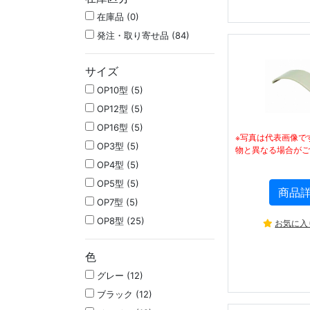
在庫品 (0)
発注・取り寄せ品 (84)
サイズ
OP10型 (5)
OP12型 (5)
OP16型 (5)
※写真は代表画像で
OP3型 (5)
物と異なる場合がご
OP4型 (5)
OP5型 (5)
商品
OP7型 (5)
OP8型 (25)
お気に入
色
グレー (12)
ブラック (12)