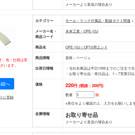
メーカーより直送の場合あり
カテゴリー
モール・ラック付属品・配線ダクト関連
>
メーカー名・
未来工業・OPE-10J
商品コード
商品名
OPE-10J｜OP10用エンド
商品情報
規格：ベージュ
す。色・仕様は実
ざいます。
出荷日情報
・当社在庫品は平日15時までのご注文で
・お取り寄せ品・発注品は、1～7営業日以
詳細へ
価格
220
円
(税抜：200円)
数量
個
りに登録
※単位をよく確認の上、入力をお願いしま
在庫情報
お取り寄せ品
メーカーより直送の場合あり