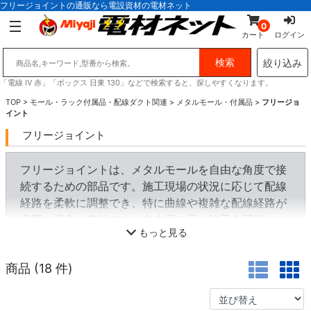
フリージョイントの通販なら電設資材の電材ネット
0
カート
ログイン
絞り込み
「電線 IV 赤」「ボックス 日東 130」などで検索すると、探しやすくなります。
TOP
>
モール・ラック付属品・配線ダクト関連
>
メタルモール・付属品
>
フリージョ
イント
フリージョイント
フリージョイントは、メタルモールを自由な角度で接
続するための部品です。施工現場の状況に応じて配線
経路を柔軟に調整でき、特に曲線や複雑な配線経路が
必要な場合に有効です。自由度の高い施工を可能に
もっと見る
し、スムーズな配線作業をサポートします。
商品 (
18
件)