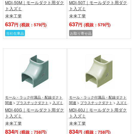
MDI-50M｜モールダクト用ダク
MDI-50T｜モールダクト用ダク
ト入ズミ
ト入ズミ
未来工業
未来工業
637
637
円
(税抜：579円)
円
(税抜：579円)
当社在庫品
お取り寄せ品
モール・ラック付属品・配線ダクト
モール・ラック付属品・配線ダクト
関連
>
プラスチックダクト
>
入ズミ
関連
>
プラスチックダクト
>
入ズミ
MDI-60G｜モールダクト用ダク
MDI-60J｜モールダクト用ダク
ト入ズミ
ト入ズミ
未来工業
未来工業
834
834
円
(税抜：758円)
円
(税抜：758円)