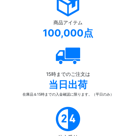
商品アイテム
100,000点
15時までのご注文は
当日出荷
在庫品＆15時までの入金確認
に限ります。（平日のみ）