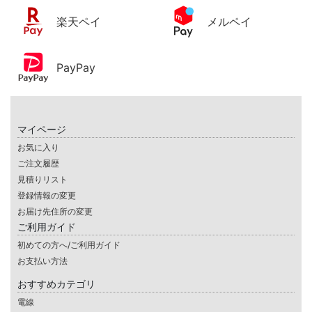
楽天ペイ
メルペイ
PayPay
マイページ
お気に入り
ご注文履歴
見積りリスト
登録情報の変更
お届け先住所の変更
ご利用ガイド
初めての方へ/ご利用ガイド
お支払い方法
おすすめカテゴリ
電線