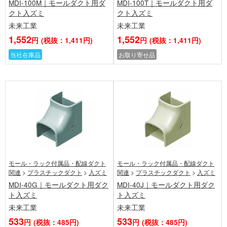
MDI-100M｜モールダクト用ダ
MDI-100T｜モールダクト用ダ
クト入ズミ
クト入ズミ
未来工業
未来工業
1,552
1,552
円
(税抜：1,411円)
円
(税抜：1,411円)
当社在庫品
お取り寄せ品
モール・ラック付属品・配線ダクト
モール・ラック付属品・配線ダクト
関連
>
プラスチックダクト
>
入ズミ
関連
>
プラスチックダクト
>
入ズミ
MDI-40G｜モールダクト用ダク
MDI-40J｜モールダクト用ダク
ト入ズミ
ト入ズミ
未来工業
未来工業
533
533
円
(税抜：485円)
円
(税抜：485円)