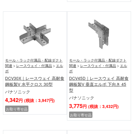
モール・ラック付属品・配線ダクト
モール・ラック付属品・配線ダクト
関連
>
レースウェイ・付属品
>
エル
関連
>
レースウェイ・付属品
>
エル
ボ
ボ
DCV30X｜レースウェイ 高耐食
DCV45D｜レースウェイ 高耐食
鋼板製V 水平クロス 30型
鋼板製V 垂直エルボ 下向き 45
型
パナソニック
パナソニック
4,342
円
(税抜：3,947円)
3,775
円
(税抜：3,432円)
お取り寄せ品
お取り寄せ品