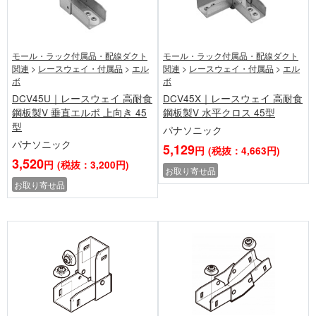
モール・ラック付属品・配線ダクト
モール・ラック付属品・配線ダクト
関連
>
レースウェイ・付属品
>
エル
関連
>
レースウェイ・付属品
>
エル
ボ
ボ
DCV45U｜レースウェイ 高耐食
DCV45X｜レースウェイ 高耐食
鋼板製V 垂直エルボ 上向き 45
鋼板製V 水平クロス 45型
型
パナソニック
パナソニック
5,129
円
(税抜：4,663円)
3,520
円
(税抜：3,200円)
お取り寄せ品
お取り寄せ品