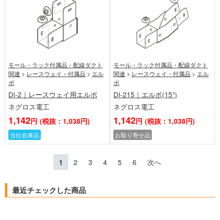
モール・ラック付属品・配線ダクト
モール・ラック付属品・配線ダクト
関連
>
レースウェイ・付属品
>
エル
関連
>
レースウェイ・付属品
>
エル
ボ
ボ
DI-2｜レースウェイ用エルボ
DI-215｜エルボ(15°)
ネグロス電工
ネグロス電工
1,142
1,142
円
(税抜：1,038円)
円
(税抜：1,038円)
当社在庫品
お取り寄せ品
1
2
3
4
5
6
次へ
最近チェックした商品