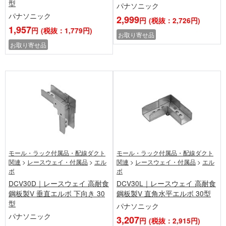
型
パナソニック
パナソニック
2,999
円
(税抜：2,726円)
1,957
円
(税抜：1,779円)
お取り寄せ品
お取り寄せ品
モール・ラック付属品・配線ダクト
モール・ラック付属品・配線ダクト
関連
>
レースウェイ・付属品
>
エル
関連
>
レースウェイ・付属品
>
エル
ボ
ボ
DCV30D｜レースウェイ 高耐食
DCV30L｜レースウェイ 高耐食
鋼板製V 垂直エルボ 下向き 30
鋼板製V 直角水平エルボ 30型
型
パナソニック
パナソニック
3,207
円
(税抜：2,915円)