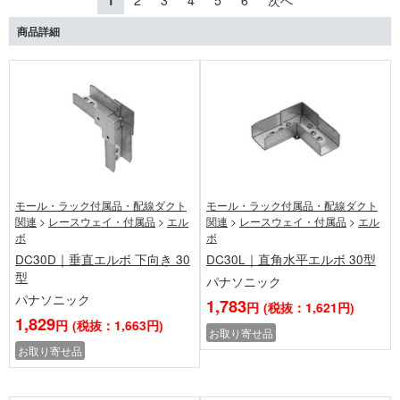
1
2
3
4
5
6
次へ
商品詳細
モール・ラック付属品・配線ダクト
モール・ラック付属品・配線ダクト
関連
>
レースウェイ・付属品
>
エル
関連
>
レースウェイ・付属品
>
エル
ボ
ボ
DC30D｜垂直エルボ 下向き 30
DC30L｜直角水平エルボ 30型
型
パナソニック
パナソニック
1,783
円
(税抜：1,621円)
1,829
円
(税抜：1,663円)
お取り寄せ品
お取り寄せ品