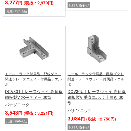
3,277
円
(税抜：2,979円)
お取り寄せ品
お取り寄せ品
モール・ラック付属品・配線ダクト
モール・ラック付属品・配線ダクト
関連
>
レースウェイ・付属品
>
エル
関連
>
レースウェイ・付属品
>
エル
ボ
ボ
DCV30T｜レースウェイ 高耐食
DCV30U｜レースウェイ 高耐食
鋼板製V 水平ティー 30型
鋼板製V 垂直エルボ 上向き 30
型
パナソニック
パナソニック
3,543
円
(税抜：3,221円)
3,034
円
(税抜：2,758円)
お取り寄せ品
お取り寄せ品