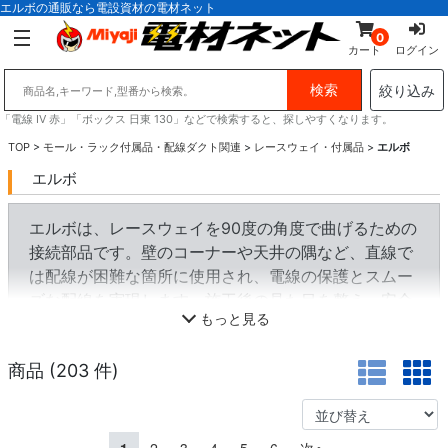
エルボの通販なら電設資材の電材ネット
0
カート
ログイン
絞り込み
「電線 IV 赤」「ボックス 日東 130」などで検索すると、探しやすくなります。
TOP
>
モール・ラック付属品・配線ダクト関連
>
レースウェイ・付属品
>
エルボ
エルボ
エルボは、レースウェイを90度の角度で曲げるための
接続部品です。壁のコーナーや天井の隅など、直線で
は配線が困難な箇所に使用され、電線の保護とスムー
ズな配線を実現します。施工後の見た目を整え、安全
もっと見る
性も確保できます。
商品 (
203
件)