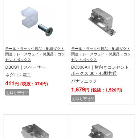
モール・ラック付属品・配線ダクト
モール・ラック付属品・配線ダクト
関連
>
レースウェイ・付属品
>
コン
関連
>
レースウェイ・付属品
>
コン
セントボックス
セントボックス
DBCS1｜スペーサー
DC306AK｜横向きコンセント
ボックス 30・45型共通
ネグロス電工
パナソニック
411
円
(税抜：374円)
1,679
円
(税抜：1,526円)
お取り寄せ品
お取り寄せ品