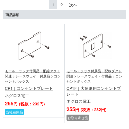
1
2
次へ
商品詳細
モール・ラック付属品・配線ダクト
モール・ラック付属品・配線ダクト
関連
>
レースウェイ・付属品
>
コン
関連
>
レースウェイ・付属品
>
コン
セントボックス
セントボックス
CP1｜コンセントプレート
CP1F｜大角形用コンセントプ
レート
ネグロス電工
ネグロス電工
255
円
(税抜：232円)
255
円
(税抜：232円)
当社在庫品
お取り寄せ品