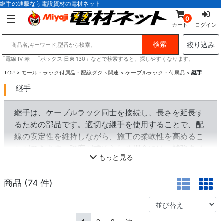
継手の通販なら電設資材の電材ネット
0
カート
ログイン
絞り込み
「電線 IV 赤」「ボックス 日東 130」などで検索すると、探しやすくなります。
TOP
>
モール・ラック付属品・配線ダクト関連
>
ケーブルラック・付属品
>
継手
継手
継手は、ケーブルラック同士を接続し、長さを延長す
るための部品です。適切な継手を使用することで、配
線の安定性を維持しながら、施工の柔軟性を高めるこ
とができます。強度が求められる場合には、補強タイ
もっと見る
プの継手が使用されることもあります。
商品 (
74
件)