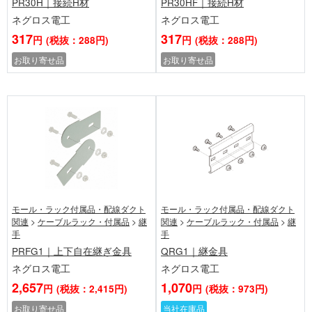
PR30H｜接続H材
PR30HF｜接続H材
ネグロス電工
ネグロス電工
317
317
円
(税抜：288円)
円
(税抜：288円)
お取り寄せ品
お取り寄せ品
モール・ラック付属品・配線ダクト
モール・ラック付属品・配線ダクト
関連
>
ケーブルラック・付属品
>
継
関連
>
ケーブルラック・付属品
>
継
手
手
PRFG1｜上下自在継ぎ金具
QRG1｜継金具
ネグロス電工
ネグロス電工
2,657
1,070
円
(税抜：2,415円)
円
(税抜：973円)
お取り寄せ品
当社在庫品