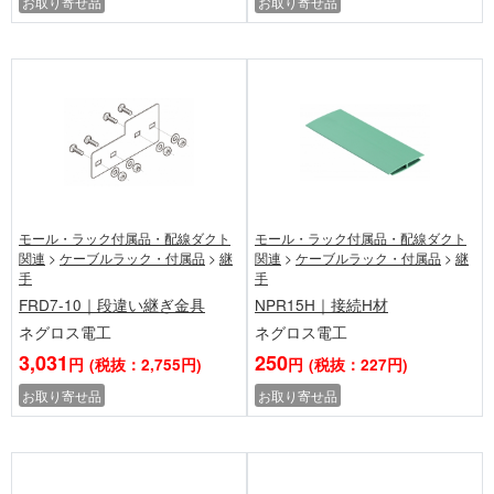
お取り寄せ品
お取り寄せ品
モール・ラック付属品・配線ダクト
モール・ラック付属品・配線ダクト
関連
>
ケーブルラック・付属品
>
継
関連
>
ケーブルラック・付属品
>
継
手
手
FRD7-10｜段違い継ぎ金具
NPR15H｜接続H材
ネグロス電工
ネグロス電工
3,031
250
円
(税抜：2,755円)
円
(税抜：227円)
お取り寄せ品
お取り寄せ品