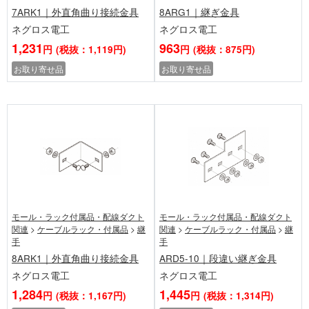
7ARK1｜外直角曲り接続金具
8ARG1｜継ぎ金具
ネグロス電工
ネグロス電工
1,231
963
円
(税抜：1,119円)
円
(税抜：875円)
お取り寄せ品
お取り寄せ品
モール・ラック付属品・配線ダクト
モール・ラック付属品・配線ダクト
関連
>
ケーブルラック・付属品
>
継
関連
>
ケーブルラック・付属品
>
継
手
手
8ARK1｜外直角曲り接続金具
ARD5-10｜段違い継ぎ金具
ネグロス電工
ネグロス電工
1,284
1,445
円
(税抜：1,167円)
円
(税抜：1,314円)