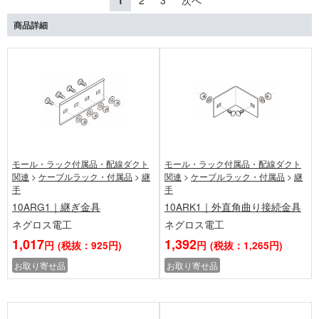
1
2
3
次へ
商品詳細
モール・ラック付属品・配線ダクト
モール・ラック付属品・配線ダクト
関連
>
ケーブルラック・付属品
>
継
関連
>
ケーブルラック・付属品
>
継
手
手
10ARG1｜継ぎ金具
10ARK1｜外直角曲り接続金具
ネグロス電工
ネグロス電工
1,017
1,392
円
(税抜：925円)
円
(税抜：1,265円)
お取り寄せ品
お取り寄せ品