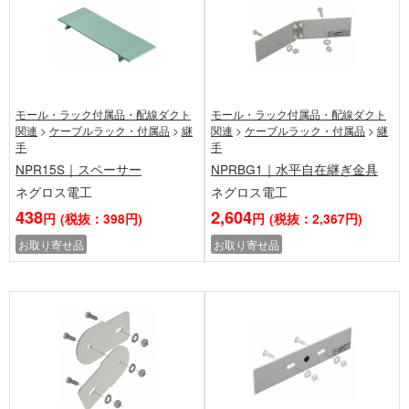
モール・ラック付属品・配線ダクト
モール・ラック付属品・配線ダクト
関連
>
ケーブルラック・付属品
>
継
関連
>
ケーブルラック・付属品
>
継
手
手
NPR15S｜スペーサー
NPRBG1｜水平自在継ぎ金具
ネグロス電工
ネグロス電工
438
2,604
円
(税抜：398円)
円
(税抜：2,367円)
お取り寄せ品
お取り寄せ品