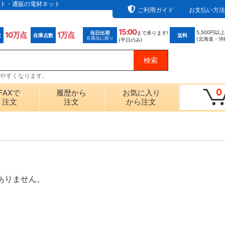
ト・通販の電材ネット
ご利用ガイド
お支払い方法
15:00
5,500円以
当日出荷
まで承ります!
10万点
1万点
数
在庫点数
送料
在庫品に限り
(北海道・沖
(平日のみ)
探しやすくなります。
0
FAXで
履歴から
お気に入り
注文
注文
から注文
ありません。