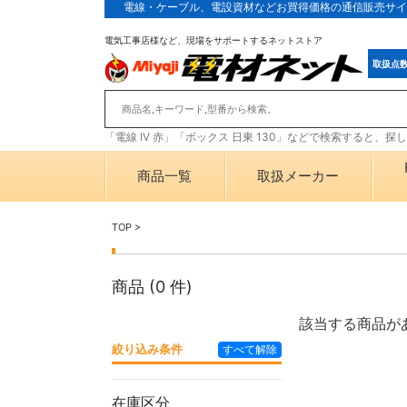
電線・ケーブル、電設資材などお買得価格の通信販売サイ
電気工事店様など、現場をサポートするネットストア
取扱点
「電線 IV 赤」「ボックス 日東 130」などで検索すると、
商品一覧
取扱メーカー
TOP
>
商品 (
0
件)
該当する商品が
絞り込み条件
すべて解除
在庫区分