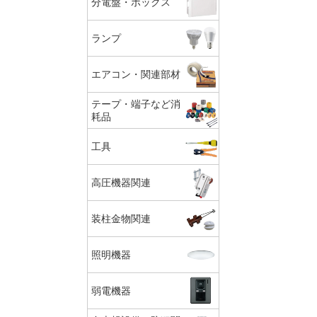
分電盤・ボックス
ランプ
エアコン・関連部材
テープ・端子など消
耗品
工具
高圧機器関連
装柱金物関連
照明機器
弱電機器