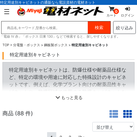
特定用途別キャビネットの通販なら電設資材の電材ネット
0
カート
ログイン
絞り込み
「電線 IV 赤」「ボックス 日東 130」などで検索すると、探しやすくなります。
TOP
>
分電盤・ボックス
>
鋼板製ボックス
>
特定用途別キャビネット
特定用途別キャビネット
特定用途別キャビネットは、防爆仕様や耐薬品仕様な
ど、特定の環境や用途に対応した特殊設計のキャビネ
ットです。例えば、化学プラント向けの耐薬品性キャ
ビネットや、防爆区域で使用する防爆キャビネットな
もっと見る
どが含まれます。
商品 (
88
件)