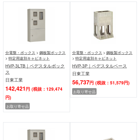
分電盤・ボックス
>
鋼板製ボックス
分電盤・ボックス
>
鋼板製ボックス
>
特定用途別キャビネット
>
特定用途別キャビネット
HVP-3LTB｜ペデスタルボック
HVP-3P｜ペデスタルベース
ス
日東工業
日東工業
56,737
円
(税抜：51,579円)
142,421
円
(税抜：129,474
お取り寄せ品
円)
お取り寄せ品