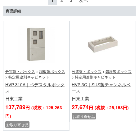
1
2
3
次へ
商品詳細
分電盤・ボックス
>
鋼板製ボックス
分電盤・ボックス
>
鋼板製ボックス
>
特定用途別キャビネット
>
特定用途別キャビネット
HVP-310A｜ペデスタルボック
HVP-3C｜SUS製チャンネルベ
ス
ース
日東工業
日東工業
137,789
27,674
円
(税抜：125,263
円
(税抜：25,158円)
円)
お取り寄せ品
お取り寄せ品