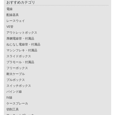
おすすめカテゴリ
電線
配線器具
レースウェイ
VE管
アウトレットボックス
厚鋼電線管・付属品
ねじなし電線管・付属品
マシンフレキ・付属品
スライドボックス
プラモール・付属品
フリーボックス
耐火ケーブル
プルボックス
スイッチボックス
バインド線
IV線
ケースブレーカ
切削工具