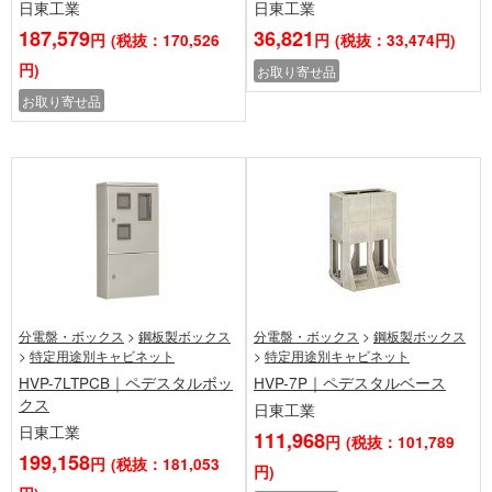
日東工業
日東工業
187,579
36,821
円
(税抜：170,526
円
(税抜：33,474円)
円)
お取り寄せ品
お取り寄せ品
分電盤・ボックス
>
鋼板製ボックス
分電盤・ボックス
>
鋼板製ボックス
>
特定用途別キャビネット
>
特定用途別キャビネット
HVP-7LTPCB｜ペデスタルボッ
HVP-7P｜ペデスタルベース
クス
日東工業
日東工業
111,968
円
(税抜：101,789
199,158
円
(税抜：181,053
円)