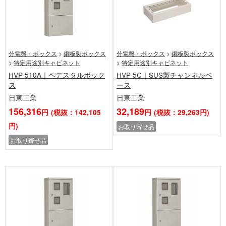
分電盤・ボックス
>
鋼板製ボックス
分電盤・ボックス
>
鋼板製ボックス
>
特定用途別キャビネット
>
特定用途別キャビネット
HVP-510A｜ペデスタルボック
HVP-5C｜SUS製チャンネルベ
ス
ース
日東工業
日東工業
156,316
32,189
円
(税抜：142,105
円
(税抜：29,263円)
円)
お取り寄せ品
お取り寄せ品