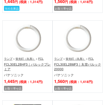
1,445
1,560
円
(税抜：1,314円)
円
(税抜：1,418円)
当社在庫品
お取り寄せ品
ランプ
>
蛍光灯（丸形）
>
FCL
ランプ
>
蛍光灯（丸形）
>
FCL
FCL30EL28HF3｜パルックプレ
FCL30EL28MF3｜丸管パルック
ミア
20000
パナソニック
パナソニック
1,445
1,560
円
(税抜：1,314円)
円
(税抜：1,418円)
お取り寄せ品
お取り寄せ品