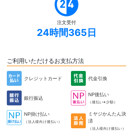
注文受付
24時間365日
ご利用いただけるお支払方法
クレジットカード
代金引換
NP後払い
銀行振込
（後払い※少額）
ミヤジかんたん決
NP掛け払い
済
（法人様向け後払い）
（法人様向け後払い）