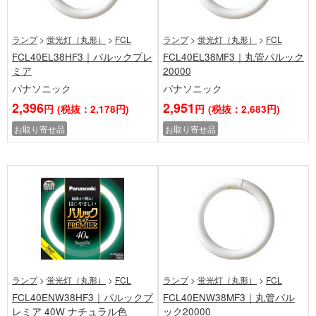
ランプ
>
蛍光灯（丸形）
>
FCL
ランプ
>
蛍光灯（丸形）
>
FCL
FCL40EL38HF3｜パルックプレ
FCL40EL38MF3｜丸管パルック
ミア
20000
パナソニック
パナソニック
2,396
2,951
円
(税抜：2,178円)
円
(税抜：2,683円)
お取り寄せ品
お取り寄せ品
ランプ
>
蛍光灯（丸形）
>
FCL
ランプ
>
蛍光灯（丸形）
>
FCL
FCL40ENW38HF3｜パルックプ
FCL40ENW38MF3｜丸管パル
レミア 40W ナチュラル色
ック20000