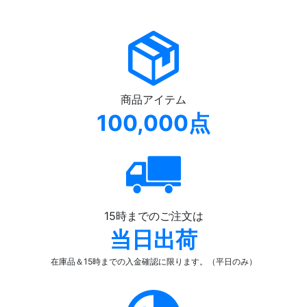
商品アイテム
100,000点
15時までのご注文は
当日出荷
在庫品＆15時までの入金確認
に限ります。（平日のみ）