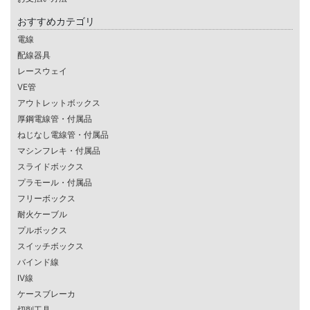
おすすめカテゴリ
電線
配線器具
レースウェイ
VE管
アウトレットボックス
厚鋼電線管・付属品
ねじなし電線管・付属品
マシンフレキ・付属品
スライドボックス
プラモール・付属品
フリーボックス
耐火ケーブル
プルボックス
スイッチボックス
バインド線
IV線
ケースブレーカ
切削工具