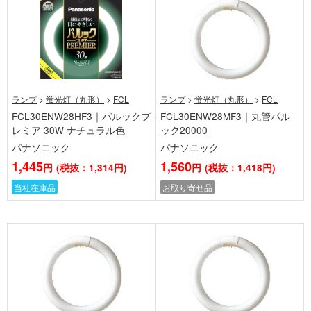
ランプ
>
蛍光灯（丸形）
>
FCL
ランプ
>
蛍光灯（丸形）
>
FCL
FCL30ENW28HF3｜パルックプ
FCL30ENW28MF3｜丸管パル
レミア 30W ナチュラル色
ック20000
パナソニック
パナソニック
1,445
1,560
円
(税抜：1,314円)
円
(税抜：1,418円)
当社在庫品
お取り寄せ品