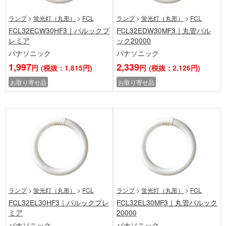
ランプ
>
蛍光灯（丸形）
>
FCL
ランプ
>
蛍光灯（丸形）
>
FCL
FCL32ECW30HF3｜パルックプ
FCL32EDW30MF3｜丸管パル
レミア
ック20000
パナソニック
パナソニック
1,997
2,339
円
(税抜：1,815円)
円
(税抜：2,126円)
お取り寄せ品
お取り寄せ品
ランプ
>
蛍光灯（丸形）
>
FCL
ランプ
>
蛍光灯（丸形）
>
FCL
FCL32EL30HF3｜パルックプレ
FCL32EL30MF3｜丸管パルック
ミア
20000
パナソニック
パナソニック