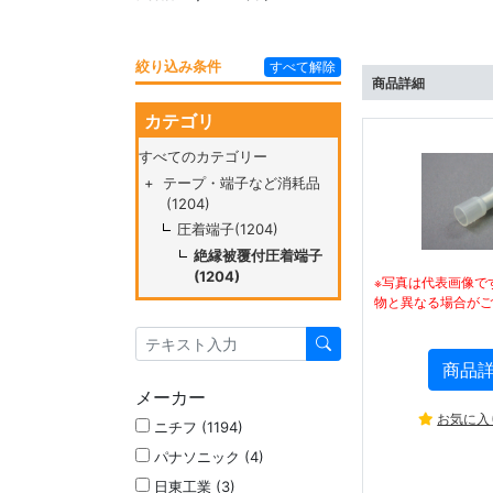
絞り込み条件
すべて解除
商品詳細
カテゴリ
すべてのカテゴリー
+
テープ・端子など消耗品
(1204)
圧着端子(1204)
絶縁被覆付圧着端子
(1204)
※写真は代表画像で
物と異なる場合がご
商品
メーカー
お気に入
ニチフ (1194)
パナソニック (4)
日東工業 (3)