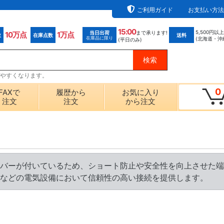
ご利用ガイド
お支払い方法
15:00
5,500円以
当日出荷
まで承ります!
10万点
1万点
数
在庫点数
送料
在庫品に限り
(北海道・沖
(平日のみ)
探しやすくなります。
0
FAXで
履歴から
お気に入り
注文
注文
から注文
バーが付いているため、ショート防止や安全性を向上させた端
などの電気設備において信頼性の高い接続を提供します。