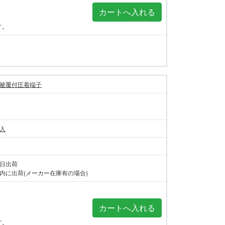
す。
被覆付圧着端子
個入
当日出荷
内に出荷(メーカー在庫有の場合)
す。