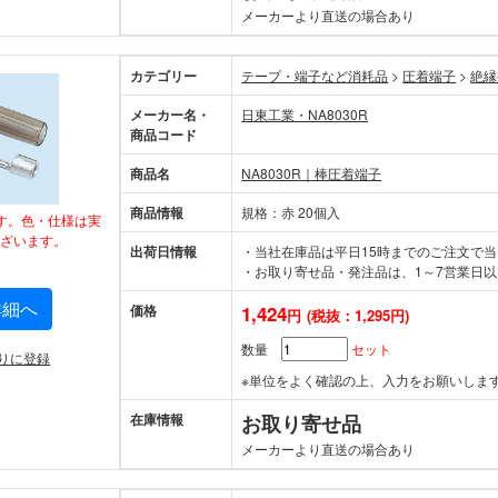
メーカーより直送の場合あり
カテゴリー
テープ・端子など消耗品
>
圧着端子
>
絶縁
メーカー名・
日東工業・NA8030R
商品コード
商品名
NA8030R｜棒圧着端子
商品情報
規格：赤 20個入
す。色・仕様は実
ざいます。
出荷日情報
・当社在庫品は平日15時までのご注文で
・お取り寄せ品・発注品は、1～7営業日以
詳細へ
価格
1,424
円
(税抜：1,295円)
数量
セット
りに登録
※単位をよく確認の上、入力をお願いしま
在庫情報
お取り寄せ品
メーカーより直送の場合あり