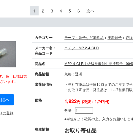
1
2
3
4
5
6
次へ
カテゴリー
テープ・端子など消耗品
>
圧着端子
>
絶縁
メーカー名・
ニチフ・MP 2-4-CLR
商品コード
商品名
MP2-4-CLR｜絶縁被覆付中間接続子 100
商品情報
規格：透明
す。色・仕様は実
ざいます。
出荷日情報
・当社在庫品は平日15時までのご注文で
・お取り寄せ品・発注品は、1～7営業日以
詳細へ
価格
1,922
円
(税抜：1,747円)
数量
りに登録
※単位をよく確認の上、入力をお願いしま
在庫情報
お取り寄せ品