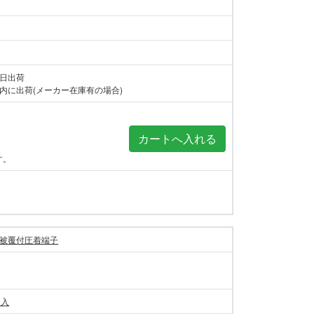
当日出荷
内に出荷(メーカー在庫有の場合)
す。
被覆付圧着端子
個入