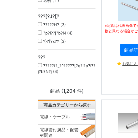
透明 (11)
???[?J?[?
?????H? (3)
※写真は代表画像で
物と異なる場合がご
?p?i??j?b?N (4)
?}?[?x?? (3)
商品
???
お気に入
?????t?_?^?????[?q?i?p?i??
j?b?N?j (4)
商品 (
1,204
件)
商品カテゴリーから探す
電線・ケーブル
電線管付属品・配管
材関連