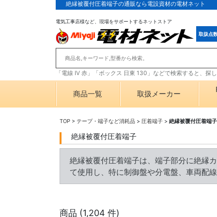
絶縁被覆付圧着端子の通販なら電設資材の電材ネット
電気工事店様など、現場をサポートするネットストア
取扱点
「電線 IV 赤」「ボックス 日東 130」などで検索すると、
商品一覧
取扱メーカー
TOP
>
テープ・端子など消耗品
>
圧着端子
>
絶縁被覆付圧着端子
絶縁被覆付圧着端子
絶縁被覆付圧着端子は、端子部分に絶縁カ
て使用し、特に制御盤や分電盤、車両配線
商品 (
1,204
件)