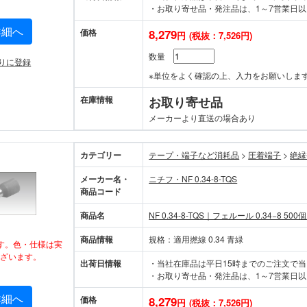
・お取り寄せ品・発注品は、1～7営業日以
詳細へ
価格
8,279
円
(税抜：7,526円)
数量
りに登録
※単位をよく確認の上、入力をお願いしま
在庫情報
お取り寄せ品
メーカーより直送の場合あり
カテゴリー
テープ・端子など消耗品
>
圧着端子
>
絶縁
メーカー名・
ニチフ・NF 0.34-8-TQS
商品コード
商品名
NF 0.34-8-TQS｜フェルール 0.34−8 500
商品情報
規格：適用撚線 0.34 青緑
す。色・仕様は実
ざいます。
出荷日情報
・当社在庫品は平日15時までのご注文で
・お取り寄せ品・発注品は、1～7営業日以
詳細へ
価格
8,279
円
(税抜：7,526円)