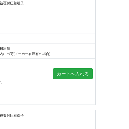
被覆付圧着端子
当日出荷
内に出荷(メーカー在庫有の場合)
す。
被覆付圧着端子