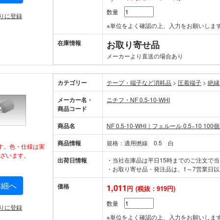
数量
りに登録
※単位をよく確認の上、入力をお願いしま
在庫情報
お取り寄せ品
メーカーより直送の場合あり
カテゴリー
テープ・端子など消耗品
>
圧着端子
>
絶縁
メーカー名・
ニチフ・NF 0.5-10-WHI
商品コード
商品名
NF 0.5-10-WHI｜フェルール 0.5−10 100
商品情報
規格：適用撚線 0.5 白
す。色・仕様は実
ざいます。
出荷日情報
・当社在庫品は平日15時までのご注文で
・お取り寄せ品・発注品は、1～7営業日以
詳細へ
価格
1,011
円
(税抜：919円)
数量
りに登録
※単位をよく確認の上、入力をお願いしま