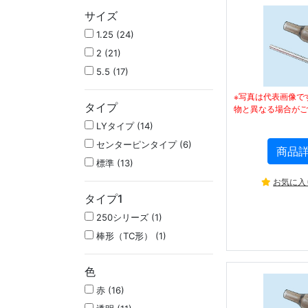
サイズ
1.25 (24)
2 (21)
5.5 (17)
※写真は代表画像で
タイプ
物と異なる場合がご
LYタイプ (14)
センターピンタイプ (6)
商品
標準 (13)
お気に入
タイプ1
250シリーズ (1)
棒形（TC形） (1)
色
赤 (16)