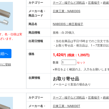
カテゴリー
テープ・端子など消耗品
>
圧着端子
>
絶縁
メーカー名・
日東工業・NA8030S
商品コード
商品名
NA8030S｜棒圧着端子
商品情報
規格：白 20個入
す。色・仕様は実
ざいます。
出荷日情報
・当社在庫品は平日15時までのご注文で
・お取り寄せ品・発注品は、1～7営業日以
詳細へ
価格
1,424
円
(税抜：1,295円)
数量
セット
りに登録
※単位をよく確認の上、入力をお願いしま
在庫情報
お取り寄せ品
メーカーより直送の場合あり
カテゴリー
テープ・端子など消耗品
>
圧着端子
>
絶縁
メーカー名・
日東工業・NA8030T