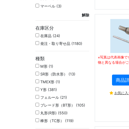
マーベル (3)
解除
在庫区分
在庫品 (24)
発注・取り寄せ品 (1180)
※写真は代表画像で
種類
物と異なる場合がご
M形 (1)
SR形（防水形） (13)
商品
TMEX形 (1)
Y形 (381)
お気に入
フェルール (21)
ブレード形（BT形） (105)
丸形(R形) (550)
棒形（TC形） (119)