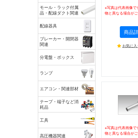
モール・ラック付属
※写真は代表画像で
品・配線ダクト関連
物と異なる場合がご
配線器具
商品
ブレーカー・開閉器
関連
お気に入
分電盤・ボックス
ランプ
エアコン・関連部材
テープ・端子など消
耗品
工具
※写真は代表画像で
物と異なる場合がご
高圧機器関連