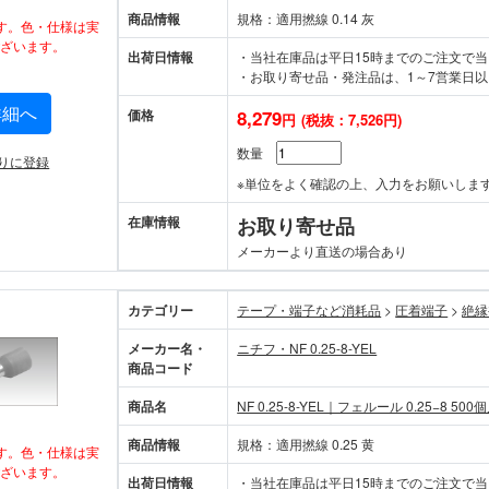
商品情報
規格：適用撚線 0.14 灰
す。色・仕様は実
ざいます。
出荷日情報
・当社在庫品は平日15時までのご注文で
・お取り寄せ品・発注品は、1～7営業日以
詳細へ
価格
8,279
円
(税抜：7,526円)
数量
りに登録
※単位をよく確認の上、入力をお願いしま
在庫情報
お取り寄せ品
メーカーより直送の場合あり
カテゴリー
テープ・端子など消耗品
>
圧着端子
>
絶縁
メーカー名・
ニチフ・NF 0.25-8-YEL
商品コード
商品名
NF 0.25-8-YEL｜フェルール 0.25−8 500
商品情報
規格：適用撚線 0.25 黄
す。色・仕様は実
ざいます。
出荷日情報
・当社在庫品は平日15時までのご注文で