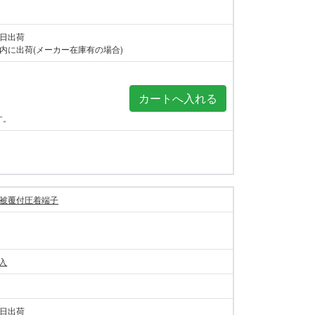
当日出荷
内に出荷(メーカー在庫有の場合)
す。
被覆付圧着端子
個入
当日出荷