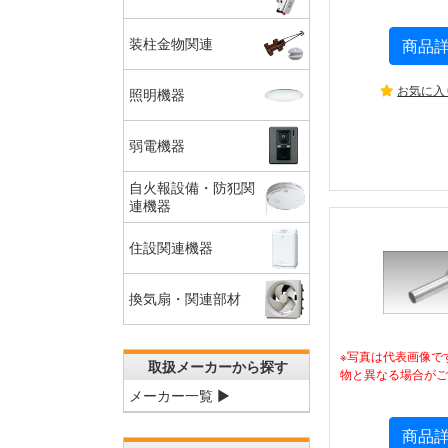
商品
装柱金物関連
お気に入
照明機器
弱電機器
自火報設備・防犯関
連機器
住設関連機器
換気扇・関連部材
※写真は代表画像で
取扱メーカーから探す
物と異なる場合がご
メーカー一覧 ▶
商品