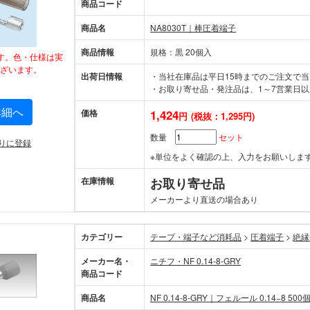
商品コード
商品名
NA8030T｜棒圧着端子
商品情報
規格：黒 20個入
す。色・仕様は実
ざいます。
出荷日情報
・当社在庫品は平日15時までのご注文で
・お取り寄せ品・発注品は、1～7営業日以
詳細へ
価格
1,424
円
(税抜：1,295円)
数量
セット
りに登録
※単位をよく確認の上、入力をお願いしま
在庫情報
お取り寄せ品
メーカーより直送の場合あり
カテゴリー
テープ・端子など消耗品
>
圧着端子
>
絶縁
メーカー名・
ニチフ・NF 0.14-8-GRY
商品コード
商品名
NF 0.14-8-GRY｜フェルール 0.14−8 500