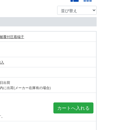
被覆付圧着端子
個入
当日出荷
内に出荷(メーカー在庫有の場合)
す。