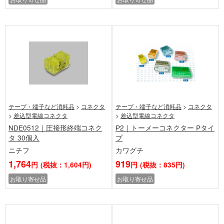
テープ・端子など消耗品
>
コネクタ
テープ・端子など消耗品
>
コネクタ
>
差込型電線コネクタ
>
差込型電線コネクタ
NDE0512｜圧接形終端コネク
P2｜トーメーコネクター Pタイ
タ 30個入
プ
ニチフ
カワグチ
1,764
919
円
(税抜：1,604円)
円
(税抜：835円)
お取り寄せ品
お取り寄せ品