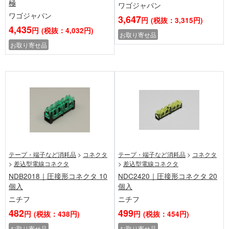
極
ワゴジャパン
ワゴジャパン
3,647
円
(税抜：3,315円)
4,435
円
(税抜：4,032円)
お取り寄せ品
お取り寄せ品
テープ・端子など消耗品
>
コネクタ
テープ・端子など消耗品
>
コネクタ
>
差込型電線コネクタ
>
差込型電線コネクタ
NDB2018｜圧接形コネクタ 10
NDC2420｜圧接形コネクタ 20
個入
個入
ニチフ
ニチフ
482
499
円
(税抜：438円)
円
(税抜：454円)
お取り寄せ品
お取り寄せ品