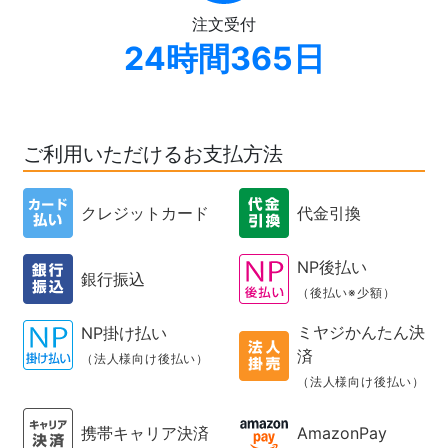
注文受付
24時間365日
ご利用いただけるお支払方法
クレジットカード
代金引換
NP後払い
銀行振込
（後払い※少額）
ミヤジかんたん決
NP掛け払い
済
（法人様向け後払い）
（法人様向け後払い）
携帯キャリア決済
AmazonPay