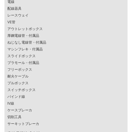
電線
配線器具
レースウェイ
VE管
アウトレットボックス
厚鋼電線管・付属品
ねじなし電線管・付属品
マシンフレキ・付属品
スライドボックス
プラモール・付属品
フリーボックス
耐火ケーブル
プルボックス
スイッチボックス
バインド線
IV線
ケースブレーカ
切削工具
サーキットブレーカ