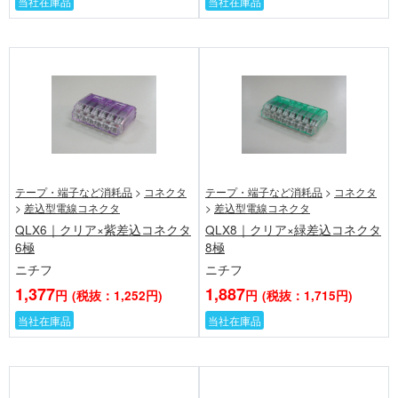
当社在庫品
当社在庫品
テープ・端子など消耗品
>
コネクタ
テープ・端子など消耗品
>
コネクタ
>
差込型電線コネクタ
>
差込型電線コネクタ
QLX6｜クリア×紫差込コネクタ
QLX8｜クリア×緑差込コネクタ
6極
8極
ニチフ
ニチフ
1,377
1,887
円
(税抜：1,252円)
円
(税抜：1,715円)
当社在庫品
当社在庫品