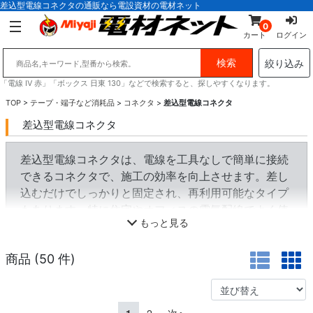
差込型電線コネクタの通販なら電設資材の電材ネット
0
カート
ログイン
絞り込み
「電線 IV 赤」「ボックス 日東 130」などで検索すると、探しやすくなります。
TOP
>
テープ・端子など消耗品
>
コネクタ
>
差込型電線コネクタ
差込型電線コネクタ
差込型電線コネクタは、電線を工具なしで簡単に接続
できるコネクタで、施工の効率を向上させます。差し
込むだけでしっかりと固定され、再利用可能なタイプ
もあります。特に住宅やオフィスの電気配線でよく使
もっと見る
用され、コンパクトな設計により配線スペースを節約
できます。従来の圧着端子やネジ端子に比べて施工時
商品 (
50
件)
間を短縮できるため、電気工事の効率化に貢献しま
す。