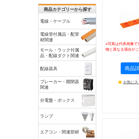
商品カテゴリーから探す
電線・ケーブル
電線管付属品・配管
材関連
※写真は代表画像で
物と異なる場合がご
モール・ラック付属
品・配線ダクト関連
商品
配線器具
ブレーカー・開閉器
お気に入
関連
分電盤・ボックス
ランプ
エアコン・関連部材