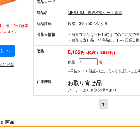
商品コード
商品名
MHS3-SJ｜埋設標識シート 弱電
商品情報
規格：300×50 シングル
す。色・仕様は実
ざいます。
出荷日情報
・当社在庫品は平日15時までのご注文で
・お取り寄せ品・発注品は、1～7営業日以
詳細へ
価格
5,153
円
(税抜：4,685円)
数量
巻
りに登録
※単位をよく確認の上、入力をお願いしま
在庫情報
お取り寄せ品
メーカーより直送の場合あり
1
した商品