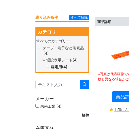
絞り込み条件
すべて解除
商品詳細
カテゴリ
すべてのカテゴリー
+
テープ・端子など消耗品
(4)
埋設表示シート(4)
弱電用(4)
※写真は代表画像で
物と異なる場合がご
商品
メーカー
未来工業 (4)
お気に入
解除
在庫区分