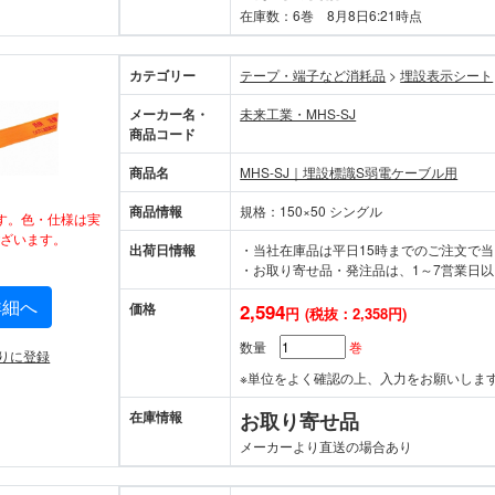
在庫数：6巻 8月8日6:21時点
カテゴリー
テープ・端子など消耗品
>
埋設表示シート
メーカー名・
未来工業・MHS-SJ
商品コード
商品名
MHS-SJ｜埋設標識S弱電ケーブル用
商品情報
規格：150×50 シングル
す。色・仕様は実
ざいます。
出荷日情報
・当社在庫品は平日15時までのご注文で
・お取り寄せ品・発注品は、1～7営業日以
詳細へ
価格
2,594
円
(税抜：2,358円)
数量
巻
りに登録
※単位をよく確認の上、入力をお願いしま
在庫情報
お取り寄せ品
メーカーより直送の場合あり