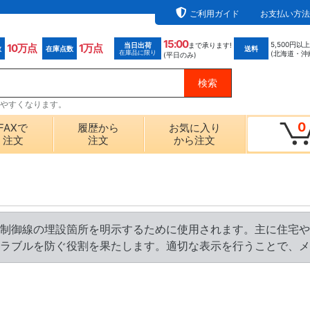
ご利用ガイド
お支払い方法
15:00
5,500円以
当日出荷
まで承ります!
10万点
1万点
数
在庫点数
送料
在庫品に限り
(北海道・沖
(平日のみ)
探しやすくなります。
0
FAXで
履歴から
お気に入り
注文
注文
から注文
制御線の埋設箇所を明示するために使用されます。主に住宅や
ラブルを防ぐ役割を果たします。適切な表示を行うことで、メ