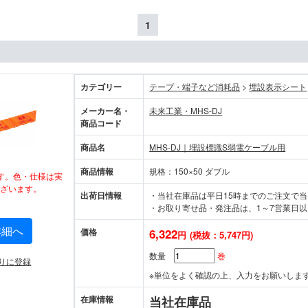
1
カテゴリー
テープ・端子など消耗品
>
埋設表示シート
メーカー名・
未来工業・MHS-DJ
商品コード
商品名
MHS-DJ｜埋設標識S弱電ケーブル用
商品情報
規格：150×50 ダブル
す。色・仕様は実
ざいます。
出荷日情報
・当社在庫品は平日15時までのご注文で
・お取り寄せ品・発注品は、1～7営業日以
詳細へ
価格
6,322
円
(税抜：5,747円)
数量
巻
りに登録
※単位をよく確認の上、入力をお願いしま
在庫情報
当社在庫品