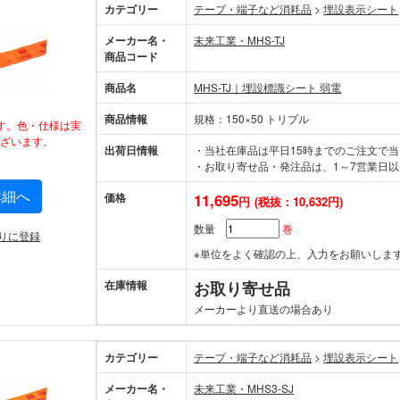
カテゴリー
テープ・端子など消耗品
>
埋設表示シート
メーカー名・
未来工業・MHS-TJ
商品コード
商品名
MHS-TJ｜埋設標識シート 弱電
商品情報
規格：150×50 トリプル
す。色・仕様は実
ざいます。
出荷日情報
・当社在庫品は平日15時までのご注文で
・お取り寄せ品・発注品は、1～7営業日以
詳細へ
価格
11,695
円
(税抜：10,632円)
数量
巻
りに登録
※単位をよく確認の上、入力をお願いしま
在庫情報
お取り寄せ品
メーカーより直送の場合あり
カテゴリー
テープ・端子など消耗品
>
埋設表示シート
メーカー名・
未来工業・MHS3-SJ