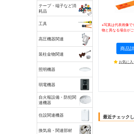
テープ・端子など消
耗品
工具
※写真は代表画像で
物と異なる場合がご
高圧機器関連
商品
装柱金物関連
お気に入
照明機器
弱電機器
自火報設備・防犯関
連機器
住設関連機器
最近チェック
換気扇・関連部材