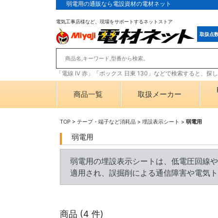
弱電用の通販なら電設資材の電材ネット
電気工事店様など、現場をサポートするネットストア
取扱点
「電線 IV 赤」「ボックス 日東 130」などで検索すると、
商品一覧
取扱メーカー
TOP
>
テープ・端子など消耗品
>
埋設表示シート
>
弱電用
弱電用
弱電用の埋設表示シートは、低電圧回線や
適用され、誤掘削による通信障害や電気ト
商品 (
4
件)