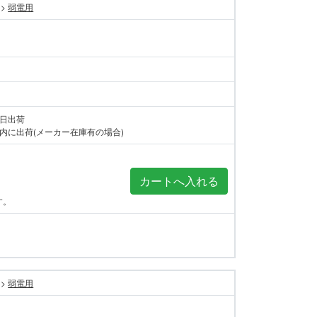
>
弱電用
当日出荷
内に出荷(メーカー在庫有の場合)
す。
>
弱電用