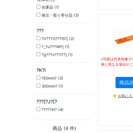
在庫品 (1)
発注・取り寄せ品 (3)
???
?V???O???iS?j (2)
?_?u???iW?j (1)
?g???v???iT?j (1)
※写真は代表画像で
物と異なる場合がご
?K?i
150mm? (3)
商品
300mm? (1)
お気に入
???[?J?[?
?????H? (4)
商品 (
4
件)