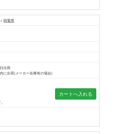
>
弱電用
当日出荷
内に出荷(メーカー在庫有の場合)
す。