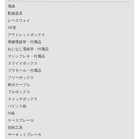
電線
配線器具
レースウェイ
VE管
アウトレットボックス
厚鋼電線管・付属品
ねじなし電線管・付属品
マシンフレキ・付属品
スライドボックス
プラモール・付属品
フリーボックス
耐火ケーブル
プルボックス
スイッチボックス
バインド線
IV線
ケースブレーカ
切削工具
サーキットブレーカ