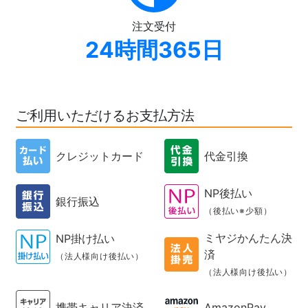
注文受付
24時間365日
ご利用いただけるお支払方法
クレジットカード
代金引換
NP後払い
銀行振込
（後払い※少額）
ミヤジかんたん決
NP掛け払い
済
（法人様向け後払い）
（法人様向け後払い）
携帯キャリア決済
AmazonPay