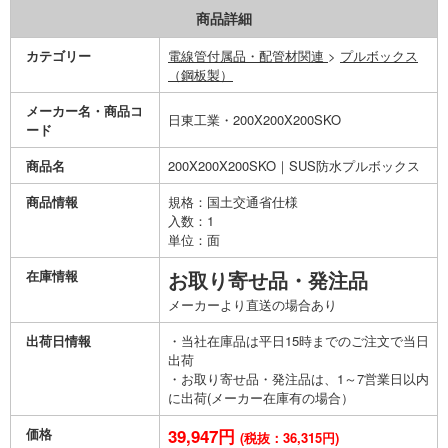
商品詳細
カテゴリー
電線管付属品・配管材関連
>
プルボックス
（鋼板製）
メーカー名・商品コ
日東工業・200X200X200SKO
ード
商品名
200X200X200SKO｜SUS防水プルボックス
商品情報
規格：国土交通省仕様
入数：1
単位：面
在庫情報
お取り寄せ品・発注品
メーカーより直送の場合あり
出荷日情報
・当社在庫品は平日15時までのご注文で当日
出荷
・お取り寄せ品・発注品は、1～7営業日以内
に出荷(メーカー在庫有の場合）
価格
39,947円
(税抜：36,315円)