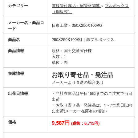
カテゴリー
電線管付属品・配管材関連
>
プルボックス
（鋼板製）
メーカー名・商品コ
日東工業・250X250X100KG
ード
商品名
250X250X100KG｜鉄プルボックス
商品情報
規格：国土交通省仕様
入数：1
単位：面
在庫情報
お取り寄せ品・発注品
メーカーより直送の場合あり
出荷日情報
・当社在庫品は平日15時までのご注文で当日
出荷
・お取り寄せ品・発注品は、1～7営業日以内
に出荷(メーカー在庫有の場合）
価格
9,587円
(税抜：8,715円)