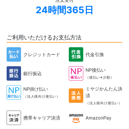
注文受付
24時間365日
ご利用いただけるお支払方法
クレジットカード
代金引換
NP後払い
銀行振込
（後払い※少額）
ミヤジかんたん決
NP掛け払い
済
（法人様向け後払い）
（法人様向け後払い）
携帯キャリア決済
AmazonPay