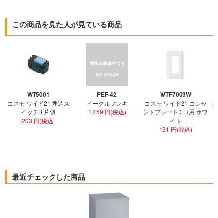
この商品を見た人が見ている商品
WT5001
PEF-42
WTF7003W
コスモ ワイド21 埋込ス
イーグルフレキ
コスモ ワイド21 コンセ
ア
イッチB 片切
1,459 円(税込)
ントプレート 3コ用 ホワ
ト
203 円(税込)
イト
191 円(税込)
最近チェックした商品