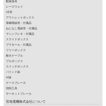
配線器具
レースウェイ
VE管
アウトレットボックス
厚鋼電線管・付属品
ねじなし電線管・付属品
マシンフレキ・付属品
スライドボックス
プラモール・付属品
フリーボックス
耐火ケーブル
プルボックス
スイッチボックス
バインド線
IV線
ケースブレーカ
切削工具
サーキットブレーカ
宮地電機株式会社について