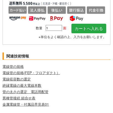
数量
面
※単位をよく確認の上、入力をお願いします。
関連技術情報
電線管の規格
電線管の規格(FEP・フロアダクト）
電線収容数の選定
絶縁電線の最大電線本数
管の太さの選定 電話用配管
異種管接続 組合せ表
金属電線管・付属品早見表01