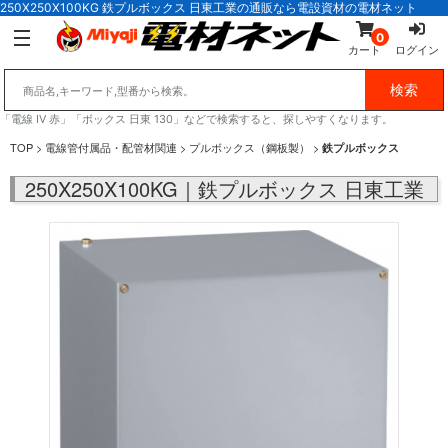
250X250X100KG 鉄プルボックス 日東工業の通販なら電設資材の電材ネット
0
カート
ログイン
「電線 IV 赤」「ボックス 日東 130」などで検索すると、探しやすくなります。
TOP
>
電線管付属品・配管材関連
>
プルボックス（鋼板製）
>
鉄プルボックス
250X250X100KG｜鉄プルボックス 日東工業