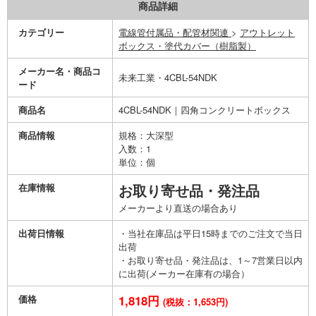
商品詳細
カテゴリー
電線管付属品・配管材関連
>
アウトレット
ボックス・塗代カバー（樹脂製）
メーカー名・商品コ
未来工業・4CBL-54NDK
ード
商品名
4CBL-54NDK｜四角コンクリートボックス
商品情報
規格：大深型
入数：1
単位：個
在庫情報
お取り寄せ品・発注品
メーカーより直送の場合あり
出荷日情報
・当社在庫品は平日15時までのご注文で当日
出荷
・お取り寄せ品・発注品は、1～7営業日以内
に出荷(メーカー在庫有の場合）
価格
1,818円
(税抜：1,653円)