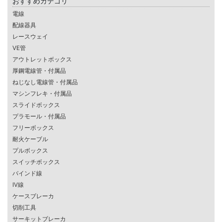
おすすめカテゴリ
電線
配線器具
レースウェイ
VE管
アウトレットボックス
厚鋼電線管・付属品
ねじなし電線管・付属品
マシンフレキ・付属品
スライドボックス
プラモール・付属品
フリーボックス
耐火ケーブル
プルボックス
スイッチボックス
バインド線
IV線
ケースブレーカ
切削工具
サーキットブレーカ