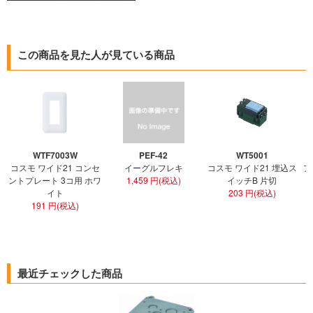
この商品を見た人が見ている商品
WTF7003W
PEF-42
WT5001
コスモ ワイド21 コンセ
イーグルフレキ
コスモ ワイド21 埋込ス
ア
ントプレート 3コ用 ホワ
1,459 円(税込)
イッチB 片切
イト
203 円(税込)
191 円(税込)
最近チェックした商品