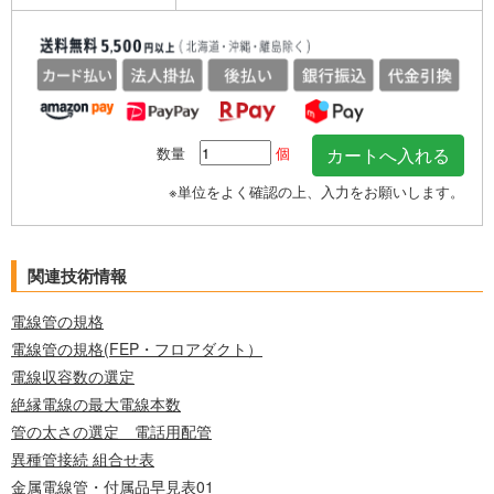
数量
個
※単位をよく確認の上、入力をお願いします。
関連技術情報
電線管の規格
電線管の規格(FEP・フロアダクト）
電線収容数の選定
絶縁電線の最大電線本数
管の太さの選定 電話用配管
異種管接続 組合せ表
金属電線管・付属品早見表01