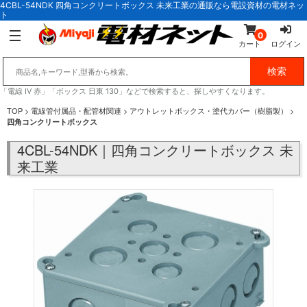
4CBL-54NDK 四角コンクリートボックス 未来工業の通販なら電設資材の電材ネッ
ト
0
カート
ログイン
「電線 IV 赤」「ボックス 日東 130」などで検索すると、探しやすくなります。
TOP
>
電線管付属品・配管材関連
>
アウトレットボックス・塗代カバー（樹脂製）
>
四角コンクリートボックス
4CBL-54NDK｜四角コンクリートボックス 未
来工業