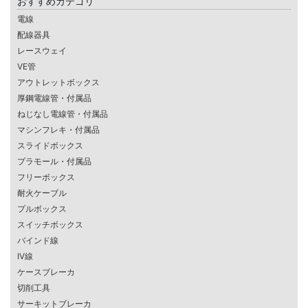
おすすめカテゴリ
電線
配線器具
レースウェイ
VE管
アウトレットボックス
厚鋼電線管・付属品
ねじなし電線管・付属品
マシンフレキ・付属品
スライドボックス
プラモール・付属品
フリーボックス
耐火ケーブル
プルボックス
スイッチボックス
バインド線
IV線
ケースブレーカ
切削工具
サーキットブレーカ