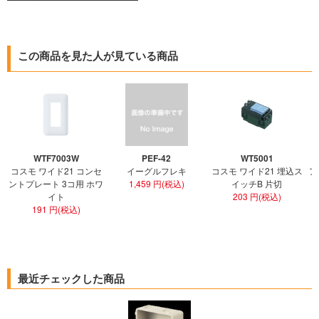
この商品を見た人が見ている商品
WTF7003W
PEF-42
WT5001
コスモ ワイド21 コンセ
イーグルフレキ
コスモ ワイド21 埋込ス
ア
ントプレート 3コ用 ホワ
1,459 円(税込)
イッチB 片切
イト
203 円(税込)
191 円(税込)
最近チェックした商品