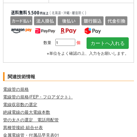
数量
個
※単位をよく確認の上、入力をお願いします。
関連技術情報
電線管の規格
電線管の規格(FEP・フロアダクト）
電線収容数の選定
絶縁電線の最大電線本数
管の太さの選定 電話用配管
異種管接続 組合せ表
金属電線管・付属品早見表01