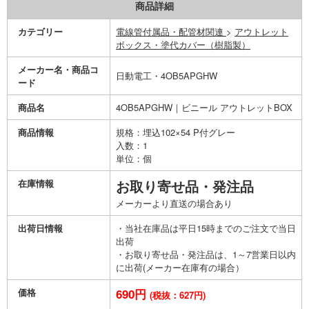
商品詳細
カテゴリー
電線管付属品・配管材関連
>
アウトレット
ボックス・塗代カバー（樹脂製）
メーカー名・商品コ
日動電工・4OB5APGHW
ード
商品名
4OB5APGHW｜ビニール アウトレットBOX
商品情報
規格：埋込102×54 P付グレー
入数：1
単位：個
在庫情報
お取り寄せ品・発注品
メーカーより直送の場合あり
出荷日情報
・当社在庫品は平日15時までのご注文で当日
出荷
・お取り寄せ品・発注品は、1～7営業日以内
に出荷(メーカー在庫有の場合）
価格
690円
(税抜：627円)