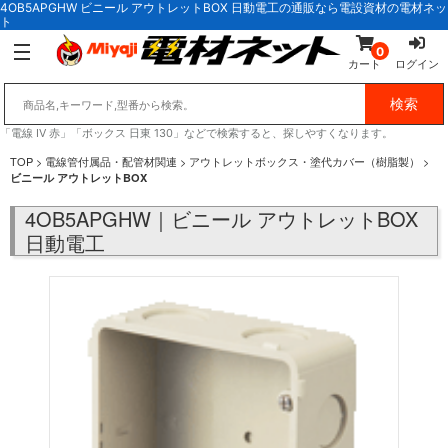
4OB5APGHW ビニール アウトレットBOX 日動電工の通販なら電設資材の電材ネッ
ト
0
カート
ログイン
「電線 IV 赤」「ボックス 日東 130」などで検索すると、探しやすくなります。
TOP
>
電線管付属品・配管材関連
>
アウトレットボックス・塗代カバー（樹脂製）
>
ビニール アウトレットBOX
4OB5APGHW｜ビニール アウトレットBOX
日動電工