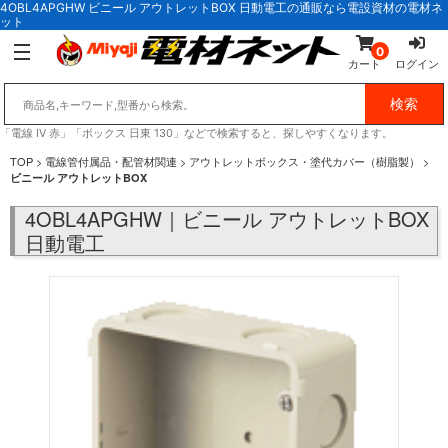
4OBL4APGHW ビニール アウトレットBOX 日動電工の通販なら電設資材の電材ネ
ット
0
カート
ログイン
「電線 IV 赤」「ボックス 日東 130」などで検索すると、探しやすくなります。
TOP
>
電線管付属品・配管材関連
>
アウトレットボックス・塗代カバー（樹脂製）
>
ビニール アウトレットBOX
4OBL4APGHW｜ビニール アウトレットBOX
日動電工