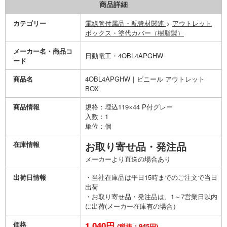
商品詳細
カテゴリー
電線管付属品・配管材関連
>
アウトレット
ボックス・塗代カバー（樹脂製）
メーカー名・商品コ
日動電工・4OBL4APGHW
ード
商品名
4OBL4APGHW｜ビニール アウトレット
BOX
商品情報
規格：埋込119×44 P付グレー
入数：1
単位：個
在庫情報
お取り寄せ品・発注品
メーカーより直送の場合あり
出荷日情報
・当社在庫品は平日15時までのご注文で当日
出荷
・お取り寄せ品・発注品は、1～7営業日以内
に出荷(メーカー在庫有の場合）
価格
1,040円
(税抜：945円)