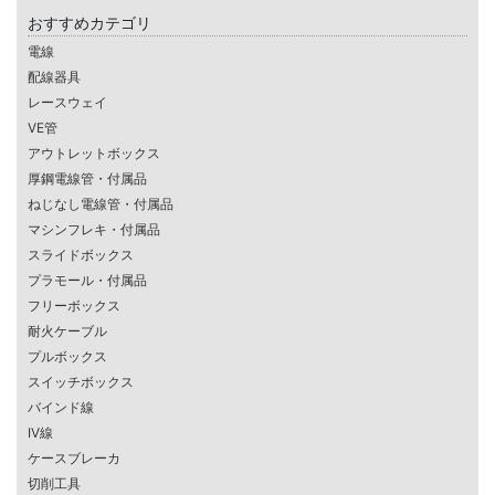
おすすめカテゴリ
電線
配線器具
レースウェイ
VE管
アウトレットボックス
厚鋼電線管・付属品
ねじなし電線管・付属品
マシンフレキ・付属品
スライドボックス
プラモール・付属品
フリーボックス
耐火ケーブル
プルボックス
スイッチボックス
バインド線
IV線
ケースブレーカ
切削工具