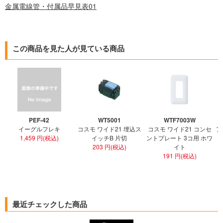
金属電線管・付属品早見表01
この商品を見た人が見ている商品
PEF-42
WT5001
WTF7003W
イーグルフレキ
コスモ ワイド21 埋込ス
コスモ ワイド21 コンセ
ア
1,459 円(税込)
イッチB 片切
ントプレート 3コ用 ホワ
ト
203 円(税込)
イト
191 円(税込)
最近チェックした商品