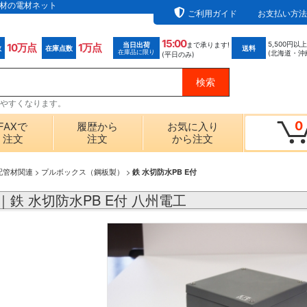
設資材の電材ネット
ご利用ガイド
お支払い方法
15:00
5,500円以
当日出荷
まで承ります!
10万点
1万点
数
在庫点数
送料
在庫品に限り
(北海道・沖
(平日のみ)
探しやすくなります。
0
FAXで
履歴から
お気に入り
注文
注文
から注文
配管材関連
>
プルボックス（鋼板製）
>
鉄 水切防水PB E付
XG｜鉄 水切防水PB E付 八州電工