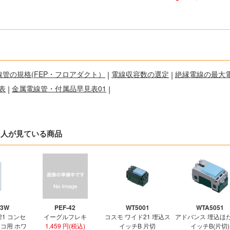
線管の規格(FEP・フロアダクト）
|
電線収容数の選定
|
絶縁電線の最大
表
|
金属電線管・付属品早見表01
|
た人が見ている商品
03W
PEF-42
WT5001
WTA5051
21 コンセ
イーグルフレキ
コスモ ワイド21 埋込ス
アドバンス 埋込ほ
3コ用 ホワ
1,459 円(税込)
イッチB 片切
イッチB(片切)