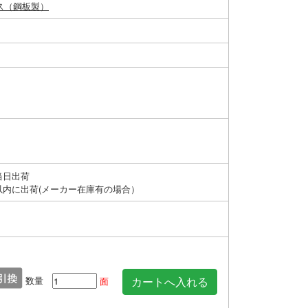
ス（鋼板製）
当日出荷
以内に出荷(メーカー在庫有の場合）
数量
面