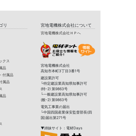
ゴリ
宮地電機株式会社について
宮地電機株式会社ＨＰへ
ックス
宮地電機株式会社
属品
高知市本町3丁目3番1号
・付属品
建設業許可
付属品
└特定建設業高知県知事許可
ス
(特-2) 第9863号
└一般建設業高知県知事許可
属品
(般-2) 第9863号
電気工事業の届出
└中国四国産業保安監督部長(四
国)届出第271号
ス
▼姉妹サイト：電材Days