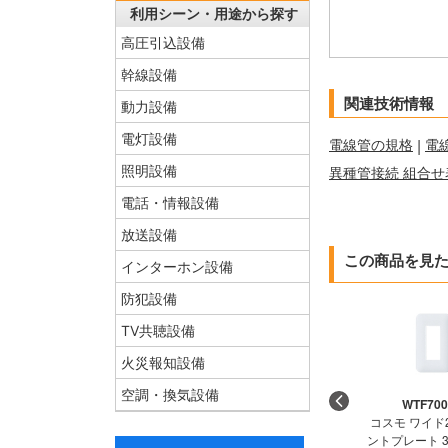
利用シーン・用途から探す
高圧引込設備
幹線設備
関連技術情報
動力設備
電灯設備
電線管の規格
|
電
照明設備
異種管接続 組合せ
電話・情報設備
放送設備
この商品を見
インターホン設備
防犯設備
TV共聴設備
火災報知設備
空調・換気設備
WTF70
コスモ ワイド
ントプレート 