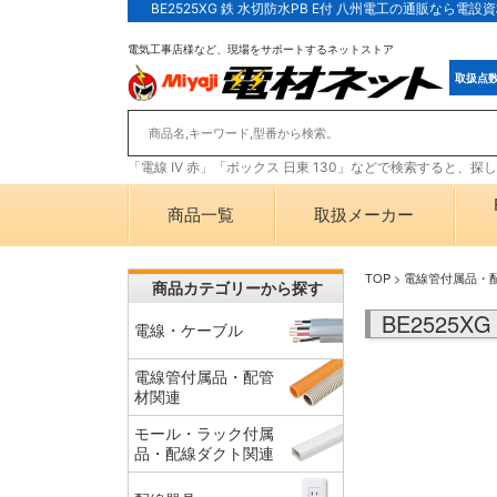
BE2525XG 鉄 水切防水PB E付 八州電工の通販なら電
電気工事店様など、現場をサポートするネットストア
取扱点
「電線 IV 赤」「ボックス 日東 130」などで検索すると、
商品一覧
取扱メーカー
TOP
>
電線管付属品・
商品カテゴリーから探す
BE2525
電線・ケーブル
電線管付属品・配管
材関連
モール・ラック付属
品・配線ダクト関連