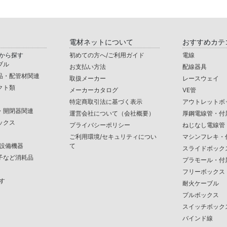
電材ネットについて
おすすめカテ
から探す
初めての方へ/ご利用ガイド
電線
ブル
お支払い方法
配線器具
品・配管材関連
取扱メーカー
レースウェイ
クト類
メーカーカタログ
VE管
特定商取引法に基づく表示
アウトレットボ
・開閉器関連
運営会社について（会社概要）
厚鋼電線管・付
ックス
プライバシーポリシー
ねじなし電線管
ご利用環境/セキュリティについ
マシンフレキ・
/設備機器
て
スライドボック
子など消耗品
プラモール・付
フリーボックス
す
耐火ケーブル
プルボックス
スイッチボック
バインド線