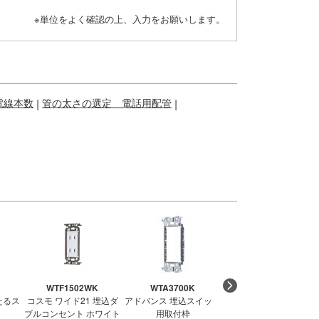
※単位をよく確認の上、入力をお願いします。
電線本数
|
管の太さの選定 電話用配管
|
WTF1502WK
WTA3700K
WN1001CW
たるス
コスモ ワイド21 埋込ダ
アドバンス 埋込スイッチ
アドバンス 埋込コンセ
ブルコンセント ホワイト
用取付枠
ト 15A 125V セラミッ