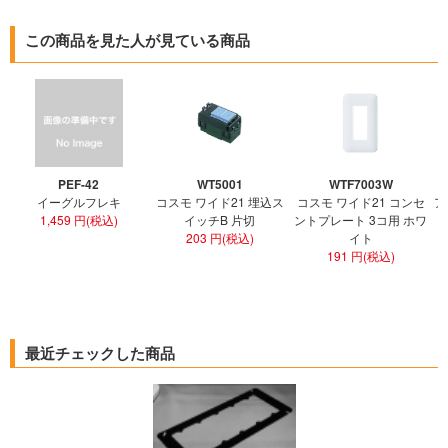
この商品を見た人が見ている商品
PEF-42
WT5001
WTF7003W
イーグルフレキ
コスモ ワイド21 埋込ス
コスモ ワイド21 コンセ
ア
1,459 円(税込)
イッチB 片切
ントプレート 3コ用 ホワ
ト
203 円(税込)
イト
191 円(税込)
最近チェックした商品