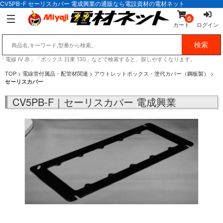
CV5PB-F セーリスカバー 電成興業の通販なら電設資材の電材ネット
0
カート
ログイン
「電線 IV 赤」「ボックス 日東 130」などで検索すると、探しやすくなります。
TOP
>
電線管付属品・配管材関連
>
アウトレットボックス・塗代カバー（鋼板製）
>
セーリスカバー
CV5PB-F｜セーリスカバー 電成興業