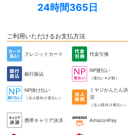
24時間365日
ご利用いただけるお支払方法
クレジットカード
代金引換
NP後払い
銀行振込
（後払い※少額）
ミヤジかんたん決
NP掛け払い
済
（法人様向け後払い）
（法人様向け後払い）
携帯キャリア決済
AmazonPay