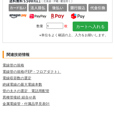
数量
枚
※単位をよく確認の上、入力をお願いします。
関連技術情報
電線管の規格
電線管の規格(FEP・フロアダクト）
電線収容数の選定
絶縁電線の最大電線本数
管の太さの選定 電話用配管
異種管接続 組合せ表
金属電線管・付属品早見表01