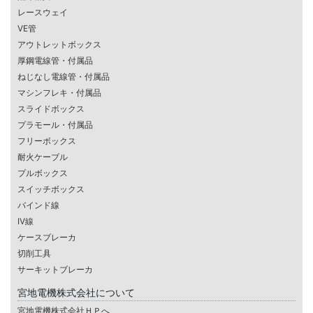
レースウェイ
VE管
アウトレットボックス
厚鋼電線管・付属品
ねじなし電線管・付属品
マシンフレキ・付属品
スライドボックス
プラモール・付属品
フリーボックス
耐火ケーブル
プルボックス
スイッチボックス
バインド線
IV線
ケースブレーカ
切削工具
サーキットブレーカ
宮地電機株式会社について
宮地電機株式会社ＨＰへ