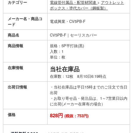
カテゴリー
電線管付属品・配管材関連
>
アウトレット
ボックス・塗代カバー（鋼板製）
メーカー名・商品コ
電成興業・CV5PB-F
ード
商品名
CV5PB-F｜セーリスカバー
商品情報
規格：5P平打抜(黒)
入数：1
単位：枚
在庫情報
当社在庫品
在庫数：12枚 8月10日6:19時点
出荷日情報
・当社在庫品は平日15時までのご注文で当日
出荷
・お取り寄せ品・発注品は、1～7営業日以内
に出荷(メーカー在庫有の場合）
価格
828円
(税抜：753円)