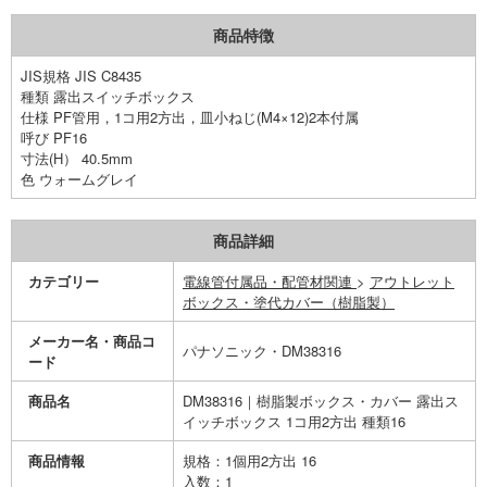
商品特徴
JIS規格 JIS C8435
種類 露出スイッチボックス
仕様 PF管用，1コ用2方出，皿小ねじ(M4×12)2本付属
呼び PF16
寸法(H） 40.5mm
色 ウォームグレイ
商品詳細
カテゴリー
電線管付属品・配管材関連
>
アウトレット
ボックス・塗代カバー（樹脂製）
メーカー名・商品コ
パナソニック・DM38316
ード
商品名
DM38316｜樹脂製ボックス・カバー 露出ス
イッチボックス 1コ用2方出 種類16
商品情報
規格：1個用2方出 16
入数：1