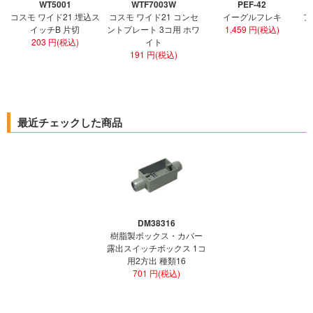
WT5001
WTF7003W
PEF-42
コスモ ワイド21 埋込ス
コスモ ワイド21 コンセ
イーグルフレキ
ア
イッチB 片切
ントプレート 3コ用 ホワ
1,459 円(税込)
203 円(税込)
イト
191 円(税込)
最近チェックした商品
DM38316
樹脂製ボックス・カバー
露出スイッチボックス 1コ
用2方出 種類16
701 円(税込)