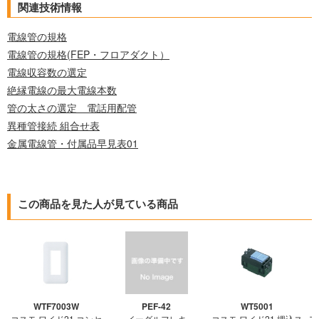
関連技術情報
電線管の規格
電線管の規格(FEP・フロアダクト）
電線収容数の選定
絶縁電線の最大電線本数
管の太さの選定 電話用配管
異種管接続 組合せ表
金属電線管・付属品早見表01
この商品を見た人が見ている商品
WTF7003W
PEF-42
WT5001
コスモ ワイド21 コンセ
イーグルフレキ
コスモ ワイド21 埋込ス
ア