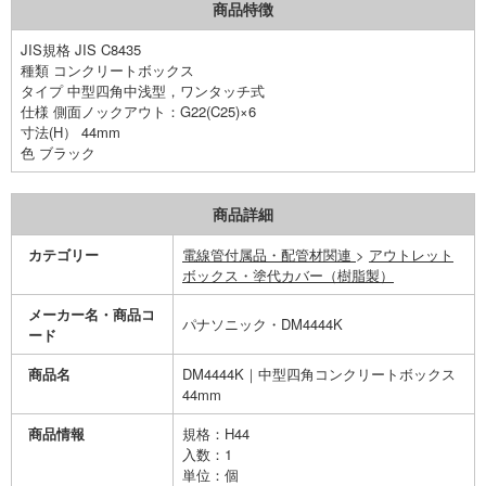
商品特徴
JIS規格 JIS C8435
種類 コンクリートボックス
タイプ 中型四角中浅型，ワンタッチ式
仕様 側面ノックアウト：G22(C25)×6
寸法(H） 44mm
色 ブラック
商品詳細
カテゴリー
電線管付属品・配管材関連
>
アウトレット
ボックス・塗代カバー（樹脂製）
メーカー名・商品コ
パナソニック・DM4444K
ード
商品名
DM4444K｜中型四角コンクリートボックス
44mm
商品情報
規格：H44
入数：1
単位：個