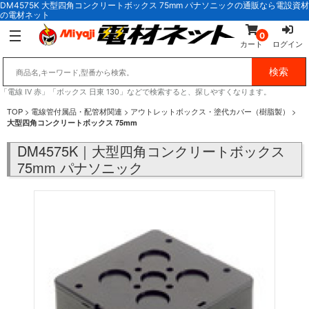
DM4575K 大型四角コンクリートボックス 75mm パナソニックの通販なら電設資材
の電材ネット
0
カート
ログイン
「電線 IV 赤」「ボックス 日東 130」などで検索すると、探しやすくなります。
TOP
>
電線管付属品・配管材関連
>
アウトレットボックス・塗代カバー（樹脂製）
>
大型四角コンクリートボックス 75mm
DM4575K｜大型四角コンクリートボックス
75mm パナソニック