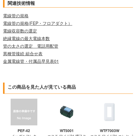
関連技術情報
電線管の規格
電線管の規格(FEP・フロアダクト）
電線収容数の選定
絶縁電線の最大電線本数
管の太さの選定 電話用配管
異種管接続 組合せ表
金属電線管・付属品早見表01
この商品を見た人が見ている商品
PEF-42
WT5001
WTF7003W
イーグルフレキ
コスモ ワイド21 埋込ス
コスモ ワイド21 コンセ
ア