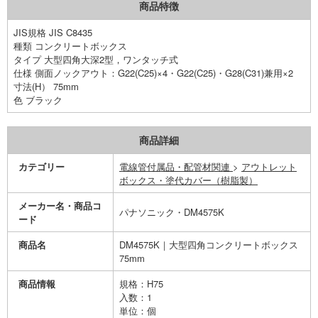
商品特徴
JIS規格 JIS C8435
種類 コンクリートボックス
タイプ 大型四角大深2型，ワンタッチ式
仕様 側面ノックアウト：G22(C25)×4・G22(C25)・G28(C31)兼用×2
寸法(H） 75mm
色 ブラック
商品詳細
カテゴリー
電線管付属品・配管材関連
>
アウトレット
ボックス・塗代カバー（樹脂製）
メーカー名・商品コ
パナソニック・DM4575K
ード
商品名
DM4575K｜大型四角コンクリートボックス
75mm
商品情報
規格：H75
入数：1
単位：個