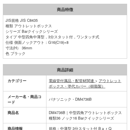
商品特徴
JIS規格 JIS C8435
種類 アウトレットボックス
シリーズ Barクイックシリーズ
タイプ 中型四角中薄型，3分スタット付，ワンタッチ式
仕様 側面ノックアウト：G16(C19)×8
寸法(H） 36mm
色 ブラック
商品詳細
カテゴリー
電線管付属品・配管材関連
>
アウトレット
ボックス・塗代カバー（樹脂製）
メーカー名・商品コ
パナソニック・DM4736B
ード
商品名
DM4736B｜中型四角アウトレットボックス
種類36 ノック16 Barクイックシリーズ
商品情報
規格：中薄型 3分スタット付 BａｒQ