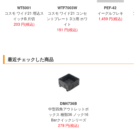
WT5001
WTF7003W
PEF-42
コスモ ワイド21 埋込ス
コスモ ワイド21 コンセ
イーグルフレキ
ア
イッチB 片切
ントプレート 3コ用 ホワ
1,459 円(税込)
203 円(税込)
イト
191 円(税込)
最近チェックした商品
DM4736B
中型四角アウトレットボ
ックス 種類36 ノック16
Barクイックシリーズ
278 円(税込)