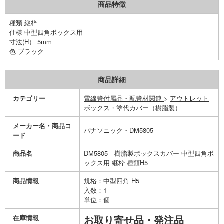
商品特徴
種類 継枠
仕様 中型四角ボックス用
寸法(H） 5mm
色 ブラック
商品詳細
カテゴリー
電線管付属品・配管材関連
>
アウトレット
ボックス・塗代カバー（樹脂製）
メーカー名・商品コ
パナソニック・DM5805
ード
商品名
DM5805｜樹脂製ボックスカバー 中型四角ボ
ックス用 継枠 種類H5
商品情報
規格：中型四角 H5
入数：1
単位：個
在庫情報
お取り寄せ品・発注品