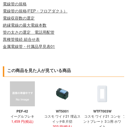
電線管の規格
電線管の規格(FEP・フロアダクト）
電線収容数の選定
絶縁電線の最大電線本数
管の太さの選定 電話用配管
異種管接続 組合せ表
金属電線管・付属品早見表01
この商品を見た人が見ている商品
PEF-42
WT5001
WTF7003W
イーグルフレキ
コスモ ワイド21 埋込ス
コスモ ワイド21 コンセ
ア
1,459 円(税込)
イッチB 片切
ントプレート 3コ用 ホワ
ト
203 円(税込)
イト