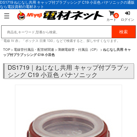
DS1719 ねじなし共用 キャップ付プラブッシング C19 小豆色 パナソニックの通販
なら電設資材の電材ネット
0
カート
ログイン
「電線 IV 赤」「ボックス 日東 130」などで検索すると、探しやすくなります。
TOP
>
電線管付属品・配管材関連
>
薄鋼電線管・付属品（CP）
>
ねじなし共用 キャ
ップ付プラブッシング C19 小豆色
DS1719｜ねじなし共用 キャップ付プラブッ
シング C19 小豆色 パナソニック