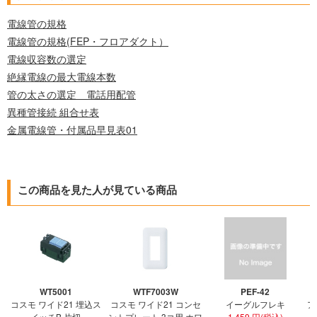
電線管の規格
電線管の規格(FEP・フロアダクト）
電線収容数の選定
絶縁電線の最大電線本数
管の太さの選定 電話用配管
異種管接続 組合せ表
金属電線管・付属品早見表01
この商品を見た人が見ている商品
WT5001
WTF7003W
PEF-42
コスモ ワイド21 埋込ス
コスモ ワイド21 コンセ
イーグルフレキ
ア
イッチB 片切
ントプレート 3コ用 ホワ
1,459 円(税込)