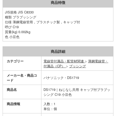
商品特徴
JIS規格 JIS C8330
種類 プラブッシング
仕様 薄鋼電線管用，プラスチック製，キャップ付
呼び C19
質量(kg) 0.002kg
色 小豆色
商品詳細
カテゴリー
電線管付属品・配管材関連
>
薄鋼電線管・
付属品（CP）
>
ブッシング
メーカー名・商品コ
パナソニック・DS1719
ード
商品名
DS1719｜ねじなし共用 キャップ付プラブッ
シング C19 小豆色
商品情報
入数：1
単位：個