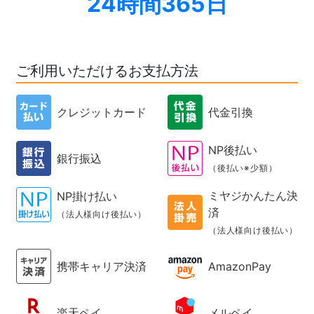
24時間365日
ご利用いただけるお支払方法
クレジットカード
代金引換
NP後払い
銀行振込
（後払い※少額）
ミヤジかんたん決
NP掛け払い
済
（法人様向け後払い）
（法人様向け後払い）
携帯キャリア決済
AmazonPay
楽天ペイ
メルペイ