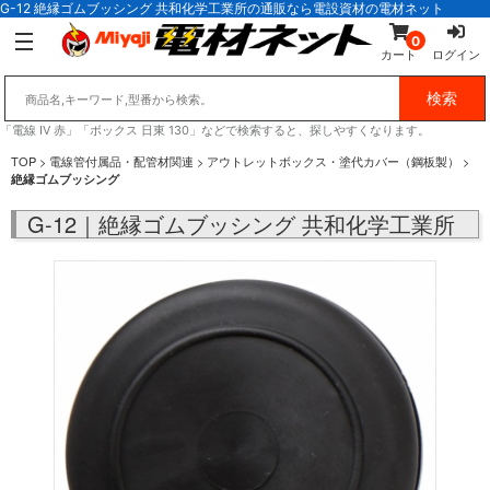
G-12 絶縁ゴムブッシング 共和化学工業所の通販なら電設資材の電材ネット
0
カート
ログイン
「電線 IV 赤」「ボックス 日東 130」などで検索すると、探しやすくなります。
TOP
>
電線管付属品・配管材関連
>
アウトレットボックス・塗代カバー（鋼板製）
>
絶縁ゴムブッシング
G-12｜絶縁ゴムブッシング 共和化学工業所