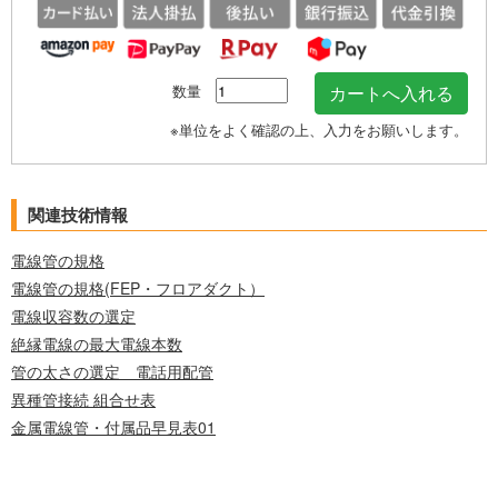
数量
※単位をよく確認の上、入力をお願いします。
関連技術情報
電線管の規格
電線管の規格(FEP・フロアダクト）
電線収容数の選定
絶縁電線の最大電線本数
管の太さの選定 電話用配管
異種管接続 組合せ表
金属電線管・付属品早見表01