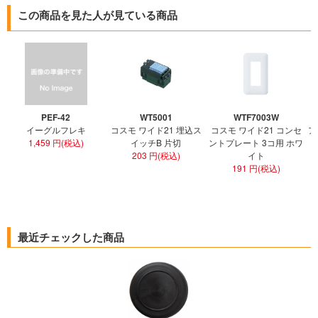
この商品を見た人が見ている商品
PEF-42
WT5001
WTF7003W
イーグルフレキ
コスモ ワイド21 埋込ス
コスモ ワイド21 コンセ
ア
1,459 円(税込)
イッチB 片切
ントプレート 3コ用 ホワ
ト
203 円(税込)
イト
191 円(税込)
最近チェックした商品