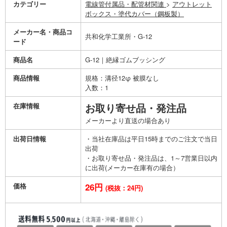
カテゴリー
電線管付属品・配管材関連
>
アウトレット
ボックス・塗代カバー（鋼板製）
メーカー名・商品コ
共和化学工業所・G-12
ード
商品名
G-12｜絶縁ゴムブッシング
商品情報
規格：溝径12φ 被膜なし
入数：1
在庫情報
お取り寄せ品・発注品
メーカーより直送の場合あり
出荷日情報
・当社在庫品は平日15時までのご注文で当日
出荷
・お取り寄せ品・発注品は、1～7営業日以内
に出荷(メーカー在庫有の場合）
価格
26円
(税抜：24円)