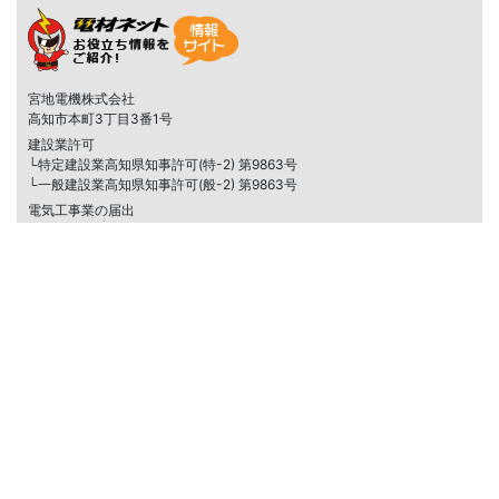
宮地電機株式会社
高知市本町3丁目3番1号
建設業許可
└特定建設業高知県知事許可(特-2) 第9863号
└一般建設業高知県知事許可(般-2) 第9863号
電気工事業の届出
└中国四国産業保安監督部長(四国)届出第271号
▼姉妹サイト：電材Days
宮地電機株式会社
高知市本町3丁目3番1号
©
電設資材の通販は電材ネット
All rights reserved.