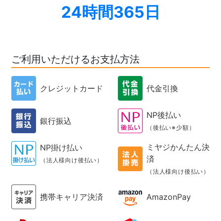
24時間365日
ご利用いただけるお支払方法
クレジットカード
代金引換
NP後払い
銀行振込
（後払い※少額）
ミヤジかんたん決
NP掛け払い
済
（法人様向け後払い）
（法人様向け後払い）
携帯キャリア決済
AmazonPay