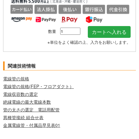
数量
※単位をよく確認の上、入力をお願いします。
関連技術情報
電線管の規格
電線管の規格(FEP・フロアダクト）
電線収容数の選定
絶縁電線の最大電線本数
管の太さの選定 電話用配管
異種管接続 組合せ表
金属電線管・付属品早見表01