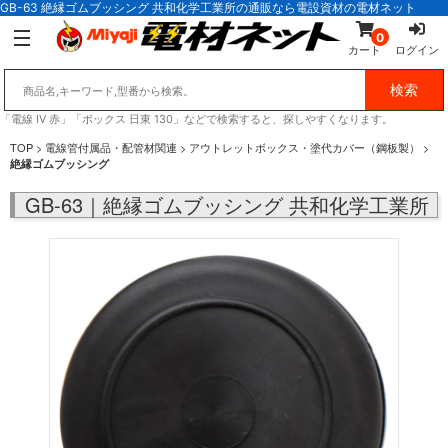
GB-63 絶縁ゴムブッシング 共和化学工業所の通販なら電設資材の電材ネット
0
カート
ログイン
「電線 IV 赤」「ボックス 日東 130」などで検索すると、探しやすくなります。
TOP
>
電線管付属品・配管材関連
>
アウトレットボックス・塗代カバー（鋼板製）
>
絶縁ゴムブッシング
GB-63｜絶縁ゴムブッシング 共和化学工業所