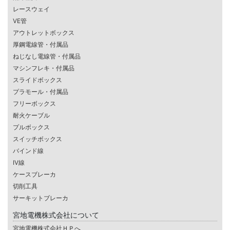
レースウェイ
VE管
アウトレットボックス
厚鋼電線管・付属品
ねじなし電線管・付属品
マシンフレキ・付属品
スライドボックス
プラモール・付属品
フリーボックス
耐火ケーブル
プルボックス
スイッチボックス
バインド線
IV線
ケースブレーカ
切削工具
サーキットブレーカ
宮地電機株式会社について
宮地電機株式会社ＨＰへ