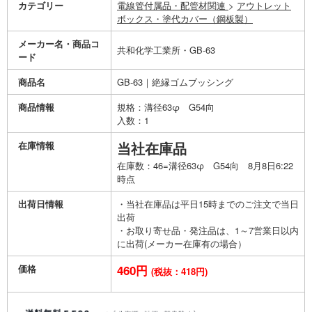
カテゴリー
電線管付属品・配管材関連
>
アウトレット
ボックス・塗代カバー（鋼板製）
メーカー名・商品コ
共和化学工業所・GB-63
ード
商品名
GB-63｜絶縁ゴムブッシング
商品情報
規格：溝径63φ G54向
入数：1
在庫情報
当社在庫品
在庫数：46=溝径63φ G54向 8月8日6:22
時点
出荷日情報
・当社在庫品は平日15時までのご注文で当日
出荷
・お取り寄せ品・発注品は、1～7営業日以内
に出荷(メーカー在庫有の場合）
価格
460円
(税抜：418円)