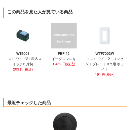
この商品を見た人が見ている商品
WT5001
PEF-42
WTF7003W
コスモ ワイド21 埋込ス
イーグルフレキ
コスモ ワイド21 コンセ
ア
イッチB 片切
1,459 円(税込)
ントプレート 3コ用 ホワ
ト
203 円(税込)
イト
191 円(税込)
最近チェックした商品