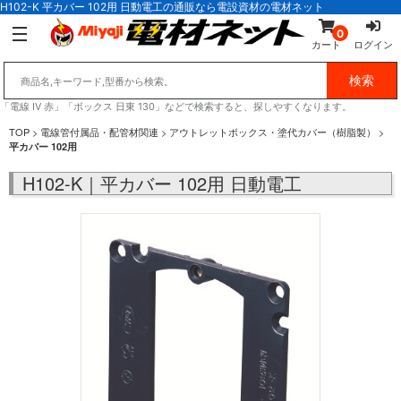
H102-K 平カバー 102用 日動電工の通販なら電設資材の電材ネット
0
カート
ログイン
「電線 IV 赤」「ボックス 日東 130」などで検索すると、探しやすくなります。
TOP
>
電線管付属品・配管材関連
>
アウトレットボックス・塗代カバー（樹脂製）
>
平カバー 102用
H102-K｜平カバー 102用 日動電工