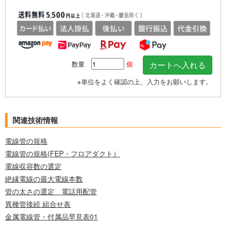
数量
個
※単位をよく確認の上、入力をお願いします。
関連技術情報
電線管の規格
電線管の規格(FEP・フロアダクト）
電線収容数の選定
絶縁電線の最大電線本数
管の太さの選定 電話用配管
異種管接続 組合せ表
金属電線管・付属品早見表01