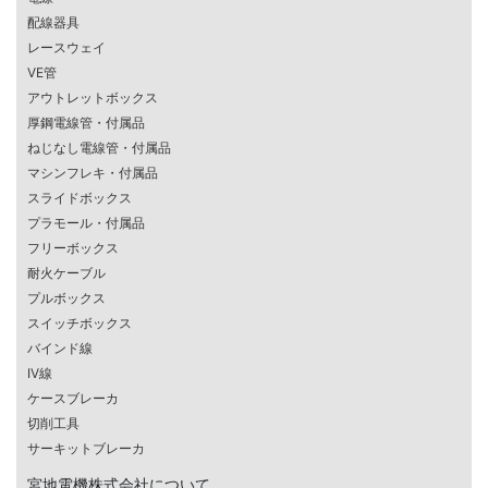
配線器具
レースウェイ
VE管
アウトレットボックス
厚鋼電線管・付属品
ねじなし電線管・付属品
マシンフレキ・付属品
スライドボックス
プラモール・付属品
フリーボックス
耐火ケーブル
プルボックス
スイッチボックス
バインド線
IV線
ケースブレーカ
切削工具
サーキットブレーカ
宮地電機株式会社について