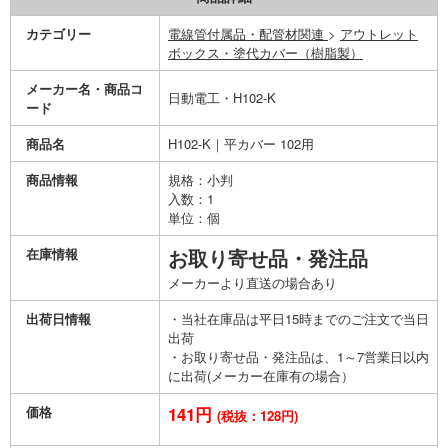
カテゴリー
電線管付属品・配管材関連
>
アウトレット
ボックス・塗代カバー（樹脂製）
メーカー名・商品コ
日動電工・H102-K
ード
商品名
H102-K｜平カバー 102用
商品情報
規格：小判
入数：1
単位：個
在庫情報
お取り寄せ品・発注品
メーカーより直送の場合あり
出荷日情報
・当社在庫品は平日15時までのご注文で当日
出荷
・お取り寄せ品・発注品は、1～7営業日以内
に出荷(メーカー在庫有の場合）
価格
141円
(税抜：128円)