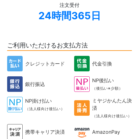
注文受付
24時間365日
ご利用いただけるお支払方法
クレジットカード
代金引換
NP後払い
銀行振込
（後払い※少額）
ミヤジかんたん決
NP掛け払い
済
（法人様向け後払い）
（法人様向け後払い）
携帯キャリア決済
AmazonPay