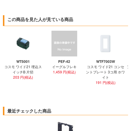
この商品を見た人が見ている商品
WT5001
PEF-42
WTF7003W
コスモ ワイド21 埋込ス
イーグルフレキ
コスモ ワイド21 コンセ
ア
イッチB 片切
1,459 円(税込)
ントプレート 3コ用 ホワ
ト
203 円(税込)
イト
191 円(税込)
最近チェックした商品