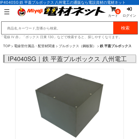
IP4040SG 鉄 平蓋プルボックス 八州電工の通販なら電設資材の電材ネット
0
カート
ログイン
「電線 IV 赤」「ボックス 日東 130」などで検索すると、探しやすくなります。
TOP
>
電線管付属品・配管材関連
>
プルボックス（鋼板製）
>
鉄 平蓋プルボックス
IP4040SG｜鉄 平蓋プルボックス 八州電工