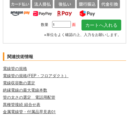
数量
面
※単位をよく確認の上、入力をお願いします。
関連技術情報
電線管の規格
電線管の規格(FEP・フロアダクト）
電線収容数の選定
絶縁電線の最大電線本数
管の太さの選定 電話用配管
異種管接続 組合せ表
金属電線管・付属品早見表01