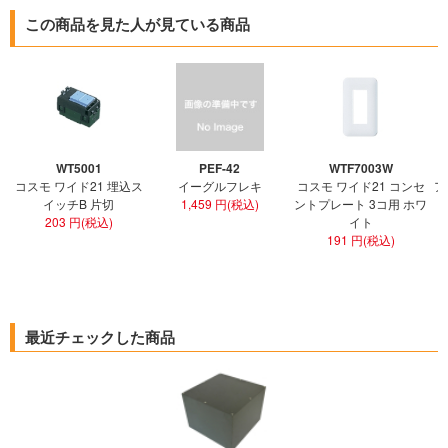
この商品を見た人が見ている商品
WT5001
PEF-42
WTF7003W
コスモ ワイド21 埋込ス
イーグルフレキ
コスモ ワイド21 コンセ
ア
イッチB 片切
1,459 円(税込)
ントプレート 3コ用 ホワ
ト
203 円(税込)
イト
191 円(税込)
最近チェックした商品