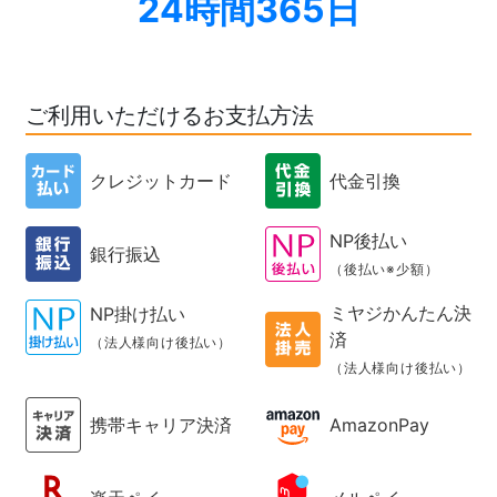
24時間365日
ご利用いただけるお支払方法
クレジットカード
代金引換
NP後払い
銀行振込
（後払い※少額）
ミヤジかんたん決
NP掛け払い
済
（法人様向け後払い）
（法人様向け後払い）
携帯キャリア決済
AmazonPay