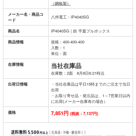
（鋼板製）
メーカー名・商品コ
八州電工・IP4040SG
ード
商品名
IP4040SG｜鉄 平蓋プルボックス
商品情報
規格：400-400-400
入数：1
単位：面
在庫情報
当社在庫品
在庫数：2面 8月8日6:21時点
出荷日情報
・当社在庫品は平日15時までのご注文で当日
出荷
・お取り寄せ品・発注品は、1～7営業日以内
に出荷(メーカー在庫有の場合）
価格
7,851円
(税抜：7,137円)