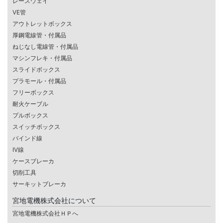
レースウェイ
VE管
アウトレットボックス
厚鋼電線管・付属品
ねじなし電線管・付属品
マシンフレキ・付属品
スライドボックス
プラモール・付属品
フリーボックス
耐火ケーブル
プルボックス
スイッチボックス
バインド線
IV線
ケースブレーカ
切削工具
サーキットブレーカ
宮地電機株式会社について
宮地電機株式会社ＨＰへ