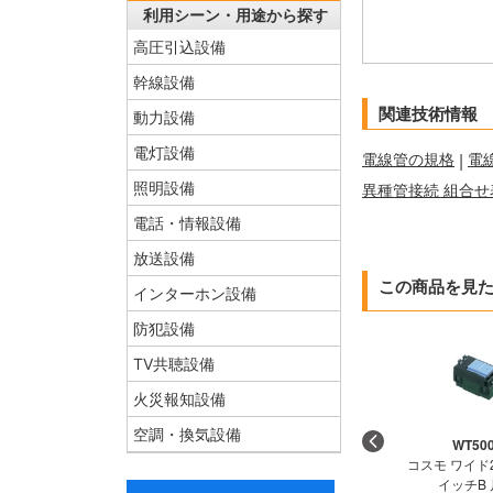
利用シーン・用途から探す
高圧引込設備
幹線設備
関連技術情報
動力設備
電灯設備
電線管の規格
|
電
照明設備
異種管接続 組合せ
電話・情報設備
放送設備
この商品を見
インターホン設備
防犯設備
TV共聴設備
火災報知設備
空調・換気設備
WT50
コスモ ワイド
イッチB