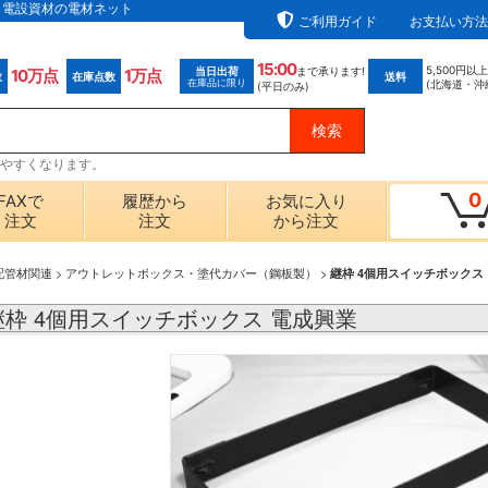
なら電設資材の電材ネット
ご利用ガイド
お支払い方法
15:00
5,500円以
当日出荷
まで承ります!
10万点
1万点
数
在庫点数
送料
在庫品に限り
(北海道・沖
(平日のみ)
探しやすくなります。
0
FAXで
履歴から
お気に入り
注文
注文
から注文
配管材関連
>
アウトレットボックス・塗代カバー（鋼板製）
>
継枠 4個用スイッチボックス
｜継枠 4個用スイッチボックス 電成興業