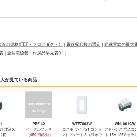
線管の規格(FEP・フロアダクト）
|
電線収容数の選定
|
絶縁電線の最大
表
|
金属電線管・付属品早見表01
|
た人が見ている商品
01
PEF-42
WTF7003W
WN1001CW
21 埋込ス
イーグルフレキ
コスモ ワイド21 コンセ
アドバンス 埋込コ
 片切
1,459 円(税込)
ントプレート 3コ用 ホワ
ト 15A 125V セ