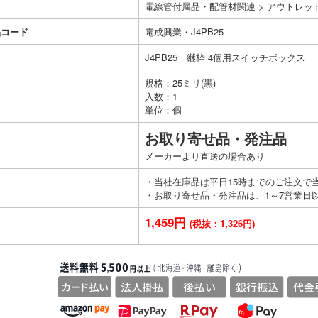
電線管付属品・配管材関連
>
アウトレッ
品コード
電成興業・J4PB25
J4PB25｜継枠 4個用スイッチボックス
規格：25ミリ(黒)
入数：1
単位：個
お取り寄せ品・発注品
メーカーより直送の場合あり
・当社在庫品は平日15時までのご注文で
・お取り寄せ品・発注品は、1～7営業日
1,459円
(税抜：1,326円)