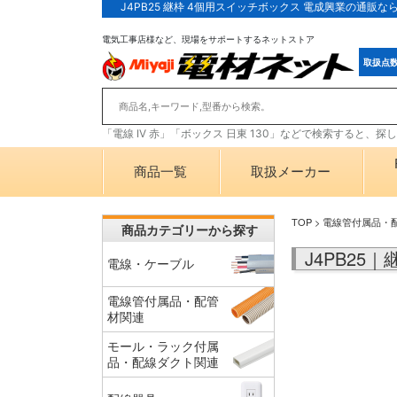
J4PB25 継枠 4個用スイッチボックス 電成興業の通販
電気工事店様など、現場をサポートするネットストア
取扱点
「電線 IV 赤」「ボックス 日東 130」などで検索すると、
商品一覧
取扱メーカー
TOP
>
電線管付属品・
商品カテゴリーから探す
J4PB25
電線・ケーブル
電線管付属品・配管
材関連
モール・ラック付属
品・配線ダクト関連