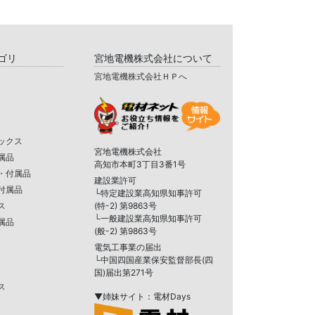
ゴリ
宮地電機株式会社について
宮地電機株式会社ＨＰへ
ックス
宮地電機株式会社
属品
高知市本町3丁目3番1号
・付属品
建設業許可
付属品
└特定建設業高知県知事許可
ス
(特-2) 第9863号
└一般建設業高知県知事許可
属品
(般-2) 第9863号
電気工事業の届出
└中国四国産業保安監督部長(四
国)届出第271号
ス
▼姉妹サイト：電材Days