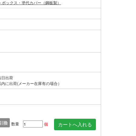
トボックス・塗代カバー（鋼板製）
当日出荷
以内に出荷(メーカー在庫有の場合）
数量
個