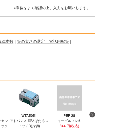
※単位をよく確認の上、入力をお願いします。
電線本数
|
管の太さの選定 電話用配管
|
WTA5051
PEF-28
PEF-36
ンセン
アドバンス 埋込ほたるス
イーグルフレキ
イーグルフレキ
ラミック
イッチB(片切)
844 円(税込)
1,274 円(税込)