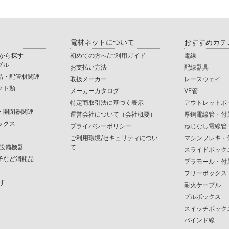
電材ネットについて
おすすめカテ
から探す
初めての方へ/ご利用ガイド
電線
ブル
お支払い方法
配線器具
品・配管材関連
取扱メーカー
レースウェイ
クト類
メーカーカタログ
VE管
特定商取引法に基づく表示
アウトレットボ
・開閉器関連
運営会社について（会社概要）
厚鋼電線管・付
ックス
プライバシーポリシー
ねじなし電線管
ご利用環境/セキュリティについ
マシンフレキ・
/設備機器
て
スライドボック
子など消耗品
プラモール・付
フリーボックス
す
耐火ケーブル
プルボックス
スイッチボック
バインド線